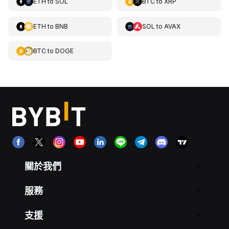
ETH
to
SOL
BTC
to
XRP
ETH
to
BNB
SOL
to
AVAX
BTC
to
DOGE
關於我們
服務
支援