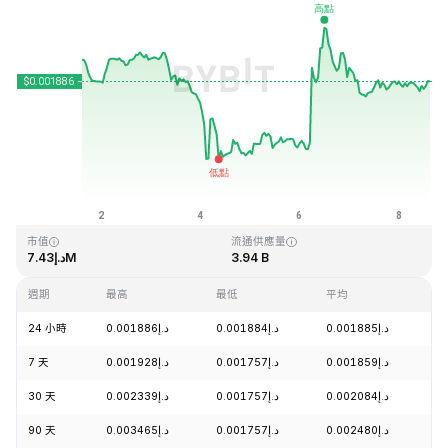
最近更新時間：2026-08-08 14:18 (GMT+0)
歷史最高價格
歷史最低價格
د.إ0.000050
د.إ0.243269
市值
流通供應量
د.إ7.43M
3.94 B
週期
最高
最低
平均
漲
24 小時
د.إ0.001886
د.إ0.001884
د.إ0.001885
+
7 天
د.إ0.001928
د.إ0.001757
د.إ0.001859
-
30 天
د.إ0.002339
د.إ0.001757
د.إ0.002084
-
90 天
د.إ0.003465
د.إ0.001757
د.إ0.002480
-