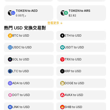
TOKEN
to
AED
TOKEN
to
ARS
د.إ0.007
$2.82
查看更多
↓
熱門 USD 兌換交易對
BTC
to
USD
ETH
to
USD
USDC
to
USD
USDT
to
USD
SOL
to
USD
TRX
to
USD
LTC
to
USD
XRP
to
USD
ADA
to
USD
DOGE
to
USD
DOT
to
USD
AVAX
to
USD
LINK
to
USD
SHIB
to
USD