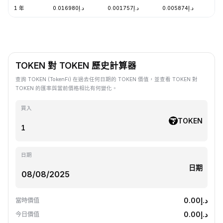
1 年
د.إ0.016980
د.إ0.001757
د.إ0.005874
-
TOKEN 對 TOKEN 歷史計算器
查詢 TOKEN (TokenFi) 在過去任何日期的 TOKEN 價值，並查看 TOKEN 對
TOKEN 的匯率與當前價格相比有何變化。
買入
TOKEN
日期
日期
د.إ0.00
當時價值
د.إ0.00
今日價值