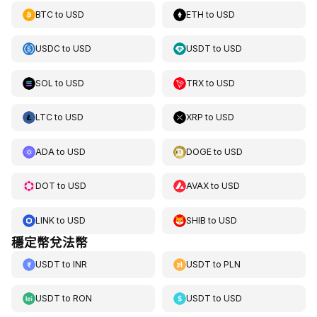
BTC
to
USD
ETH
to
USD
USDC
to
USD
USDT
to
USD
SOL
to
USD
TRX
to
USD
LTC
to
USD
XRP
to
USD
ADA
to
USD
DOGE
to
USD
DOT
to
USD
AVAX
to
USD
LINK
to
USD
SHIB
to
USD
穩定幣兌法幣
USDT
to
INR
USDT
to
PLN
USDT
to
RON
USDT
to
USD