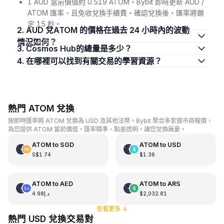
1 AUD 當前價值約 0.519 ATOM。Bybit 即時更新 AUD /
ATOM 匯率，且免收兌換手續費。確認兌換後，匯率將鎖
定 15 秒。
2. AUD 兌ATOM 的價格在過去 24 小時內的波動
情況如何？
3. Cosmos Hub的總量是多少？
4. 在哪裡可以找到有關交易的學習資源？
熱門 ATOM 兌換
按即時匯率將 ATOM 兌換為 USD 及其他法幣。Bybit 聚合多家做市商報價，
為您提供 ATOM 當前價值，匯率精準、點差透明，讓您兌換無憂。
ATOM
to
SGD
ATOM
to
USD
S$1.74
$1.36
ATOM
to
AED
ATOM
to
ARS
د.إ4.98
$2,032.81
查看更多
↓
熱門 USD 兌換交易對