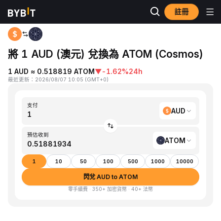
註冊
首頁
AUD to ATOM
將 1 AUD (澳元) 兌換為 ATOM (Cosmos)
1 AUD ≈ 0.518819 ATOM
▼
-1.62%
24h
最近更新
：
2026/08/07 10:05
(
GMT+0
)
支付
AUD
預估收到
ATOM
1
10
50
100
500
1000
10000
閃兌 AUD to ATOM
零手續費 · 350+ 加密貨幣 · 40+ 法幣