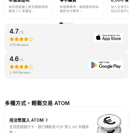
每月透過鏈上默克爾樹證明
無隱藏費用，報價費率即為
加入全球交易
驗證 1:1 準備金。
最終支付費率。
先的交易平臺
4.7
/ 5
47K Reviews
4.6
/ 5
1.4M Reviews
多種方式，輕鬆交易 ATOM
用法幣買入 ATOM
支持透過銀行卡、銀行轉賬或 P2P 買入 60 多種貨
幣。