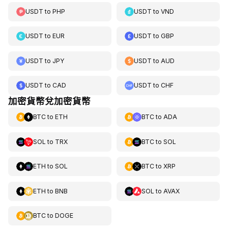
USDT
to
PHP
USDT
to
VND
USDT
to
EUR
USDT
to
GBP
USDT
to
JPY
USDT
to
AUD
USDT
to
CAD
USDT
to
CHF
加密貨幣兌加密貨幣
BTC
to
ETH
BTC
to
ADA
SOL
to
TRX
BTC
to
SOL
ETH
to
SOL
BTC
to
XRP
ETH
to
BNB
SOL
to
AVAX
BTC
to
DOGE