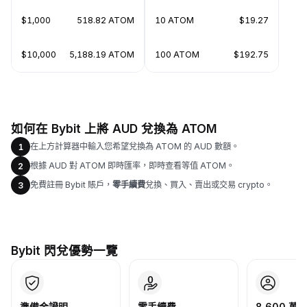
$1,000
518.82 ATOM
10 ATOM
$19.27
$10,000
5,188.19 ATOM
100 ATOM
$192.75
如何在 Bybit 上將 AUD 兌換為 ATOM
在上方計算器中輸入您希望兌換為 ATOM 的 AUD 數額。
1
根據 AUD 對 ATOM 即時匯率，即時查看等值 ATOM。
2
免費註冊 Bybit 賬戶，
零手續費
兌換、買入、賣出或交易 crypto。
3
Bybit 閃兌優勢一覽
準備金證明
零手續費
8,600 萬+