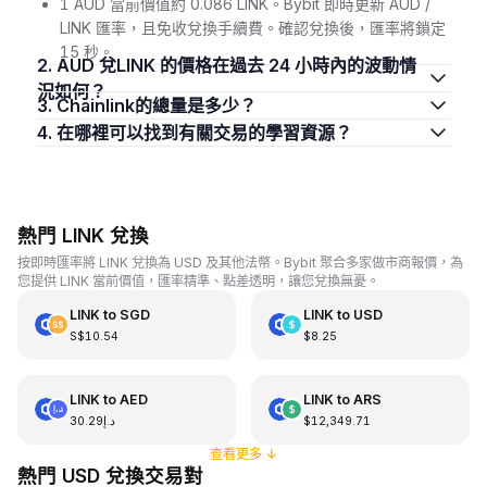
1 AUD 當前價值約 0.086 LINK。Bybit 即時更新 AUD /
LINK 匯率，且免收兌換手續費。確認兌換後，匯率將鎖定
15 秒。
2. AUD 兌LINK 的價格在過去 24 小時內的波動情
況如何？
3. Chainlink的總量是多少？
4. 在哪裡可以找到有關交易的學習資源？
熱門 LINK 兌換
按即時匯率將 LINK 兌換為 USD 及其他法幣。Bybit 聚合多家做市商報價，為
您提供 LINK 當前價值，匯率精準、點差透明，讓您兌換無憂。
LINK
to
SGD
LINK
to
USD
S$10.54
$8.25
LINK
to
AED
LINK
to
ARS
د.إ30.29
$12,349.71
查看更多
↓
熱門 USD 兌換交易對