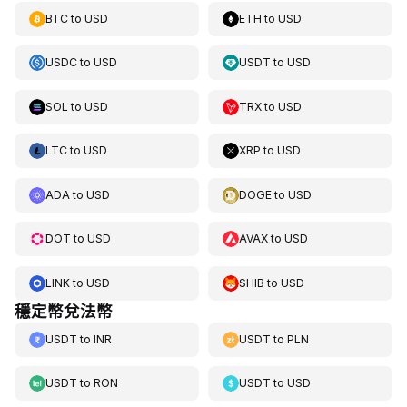
BTC
to
USD
ETH
to
USD
USDC
to
USD
USDT
to
USD
SOL
to
USD
TRX
to
USD
LTC
to
USD
XRP
to
USD
ADA
to
USD
DOGE
to
USD
DOT
to
USD
AVAX
to
USD
LINK
to
USD
SHIB
to
USD
穩定幣兌法幣
USDT
to
INR
USDT
to
PLN
USDT
to
RON
USDT
to
USD