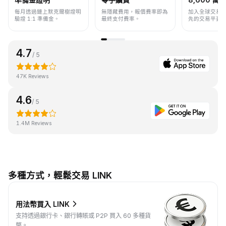
每月透過鏈上默克爾樹證明
無隱藏費用，報價費率即為
加入全球交易
驗證 1:1 準備金。
最終支付費率。
先的交易平臺
4.7
/ 5
47K Reviews
4.6
/ 5
1.4M Reviews
多種方式，輕鬆交易 LINK
用法幣買入 LINK
支持透過銀行卡、銀行轉賬或 P2P 買入 60 多種貨
幣。