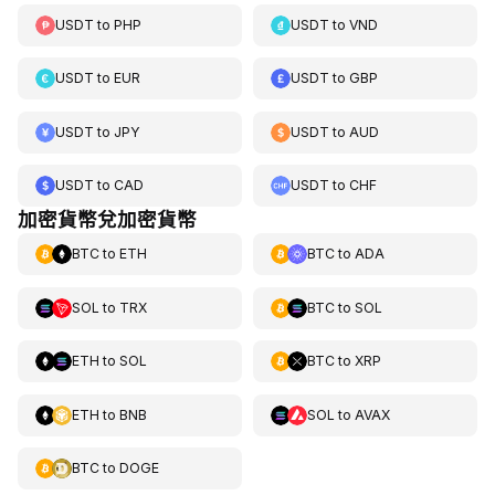
USDT
to
PHP
USDT
to
VND
USDT
to
EUR
USDT
to
GBP
USDT
to
JPY
USDT
to
AUD
USDT
to
CAD
USDT
to
CHF
加密貨幣兌加密貨幣
BTC
to
ETH
BTC
to
ADA
SOL
to
TRX
BTC
to
SOL
ETH
to
SOL
BTC
to
XRP
ETH
to
BNB
SOL
to
AVAX
BTC
to
DOGE