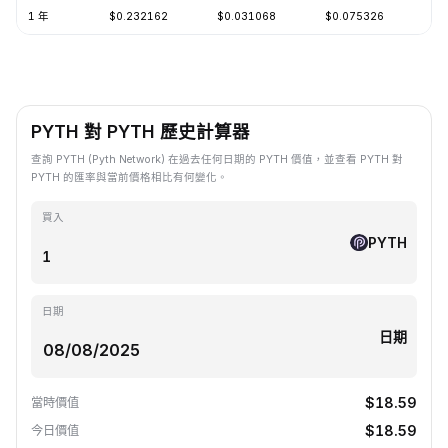
1 年
$0.232162
$0.031068
$0.075326
-6
PYTH 對 PYTH 歷史計算器
查詢 PYTH (Pyth Network) 在過去任何日期的 PYTH 價值，並查看 PYTH 對
PYTH 的匯率與當前價格相比有何變化。
買入
PYTH
日期
日期
$18.59
當時價值
$18.59
今日價值