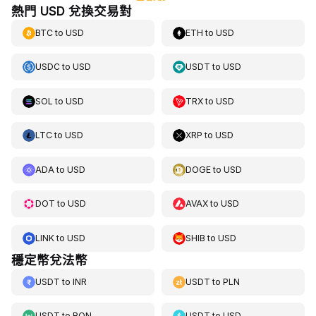
熱門 USD 兌換交易對
BTC
to
USD
ETH
to
USD
USDC
to
USD
USDT
to
USD
SOL
to
USD
TRX
to
USD
LTC
to
USD
XRP
to
USD
ADA
to
USD
DOGE
to
USD
DOT
to
USD
AVAX
to
USD
LINK
to
USD
SHIB
to
USD
穩定幣兌法幣
USDT
to
INR
USDT
to
PLN
USDT
to
RON
USDT
to
USD