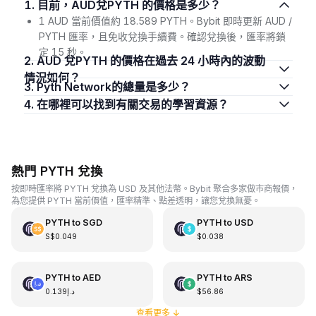
1. 目前，AUD兌PYTH 的價格是多少？
1 AUD 當前價值約 18.589 PYTH。Bybit 即時更新 AUD /
PYTH 匯率，且免收兌換手續費。確認兌換後，匯率將鎖
定 15 秒。
2. AUD 兌PYTH 的價格在過去 24 小時內的波動
情況如何？
3. Pyth Network的總量是多少？
4. 在哪裡可以找到有關交易的學習資源？
熱門 PYTH 兌換
按即時匯率將 PYTH 兌換為 USD 及其他法幣。Bybit 聚合多家做市商報價，
為您提供 PYTH 當前價值，匯率精準、點差透明，讓您兌換無憂。
PYTH
to
SGD
PYTH
to
USD
S$0.049
$0.038
PYTH
to
AED
PYTH
to
ARS
د.إ0.139
$56.86
查看更多
↓