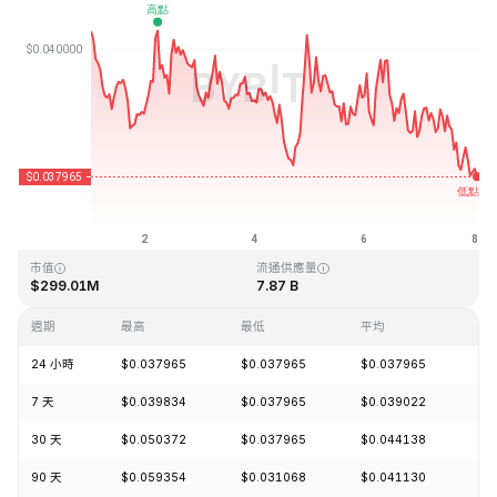
最近更新時間：2026-08-08 24:47 (GMT+0)
歷史最高價格
歷史最低價格
$1.20
$0.029535
市值
流通供應量
$299.01M
7.87 B
週期
最高
最低
平均
漲
24 小時
$0.037965
$0.037965
$0.037965
-2
7 天
$0.039834
$0.037965
$0.039022
-5
30 天
$0.050372
$0.037965
$0.044138
-1
90 天
$0.059354
$0.031068
$0.041130
+2