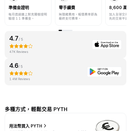
準備金證明
零手續費
8,600 萬+
每月透過鏈上默克爾樹證明
無隱藏費用，報價費率即為
加入全球交易
驗證 1:1 準備金。
最終支付費率。
先的交易平臺
4.7
/ 5
47K Reviews
4.6
/ 5
1.4M Reviews
多種方式，輕鬆交易 PYTH
用法幣買入 PYTH