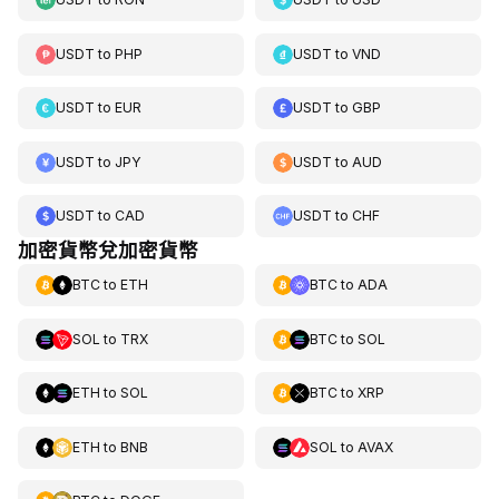
USDT
to
PHP
USDT
to
VND
USDT
to
EUR
USDT
to
GBP
USDT
to
JPY
USDT
to
AUD
USDT
to
CAD
USDT
to
CHF
加密貨幣兌加密貨幣
BTC
to
ETH
BTC
to
ADA
SOL
to
TRX
BTC
to
SOL
ETH
to
SOL
BTC
to
XRP
ETH
to
BNB
SOL
to
AVAX