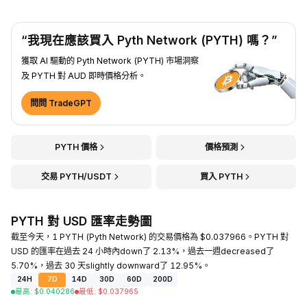
“我現在應該買入 Pyth Network (PYTH) 嗎？”
獲取 AI 驅動的 Pyth Network (PYTH) 市場洞察
及 PYTH 對 AUD 即時價格分析。
問問 TradeGPT
PYTH 價格
價格預測
交易 PYTH/USDT
買入 PYTH
PYTH 對 USD 匯率走勢圖
截至今天，1 PYTH (Pyth Network) 的交易價格為 $0.037966。PYTH 對
USD 的匯率在過去 24 小時內down了 2.13%，過去一週decreased了
5.70%，過去 30 天slightly downward了 12.95%。
24H
7D
14D
30D
60D
200D
最高
:
$
0.040286
最低
:
$
0.037965