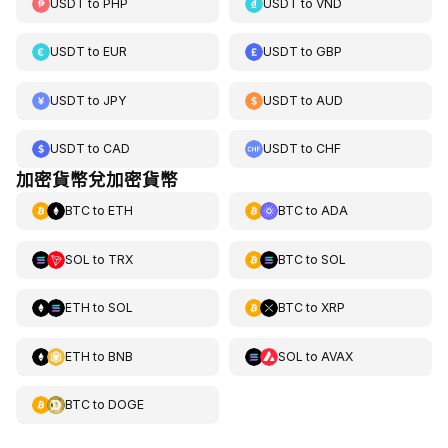
USDT
to
PHP
USDT
to
VND
USDT
to
EUR
USDT
to
GBP
USDT
to
JPY
USDT
to
AUD
USDT
to
CAD
USDT
to
CHF
加密貨幣兌加密貨幣
BTC
to
ETH
BTC
to
ADA
SOL
to
TRX
BTC
to
SOL
ETH
to
SOL
BTC
to
XRP
ETH
to
BNB
SOL
to
AVAX
BTC
to
DOGE