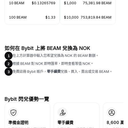
10 BEAM
$0.13265769
$1,000
75,381.98 BEAM
100 BEAM
$1.33
$10,000
753,819.84 BEAM
如何在 Bybit 上將 BEAM 兌換為 NOK
在上方計算器中輸入您希望兌換為 NOK 的 BEAM 數額。
1
根據 BEAM 對 NOK 即時匯率，即時查看等值 NOK。
2
免費註冊 Bybit 賬戶，
零手續費
兌換、買入、賣出或交易 BEAM。
3
Bybit 閃兌優勢一覽
準備金證明
零手續費
8,600 萬+