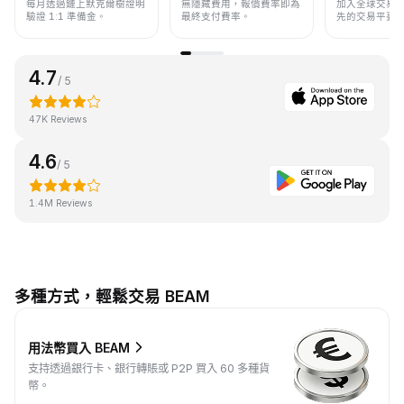
每月透過鏈上默克爾樹證明
無隱藏費用，報價費率即為
加入全球交易
驗證 1:1 準備金。
最終支付費率。
先的交易平臺
4.7
/ 5
47K Reviews
4.6
/ 5
1.4M Reviews
多種方式，輕鬆交易 BEAM
用法幣買入 BEAM
支持透過銀行卡、銀行轉賬或 P2P 買入 60 多種貨
幣。