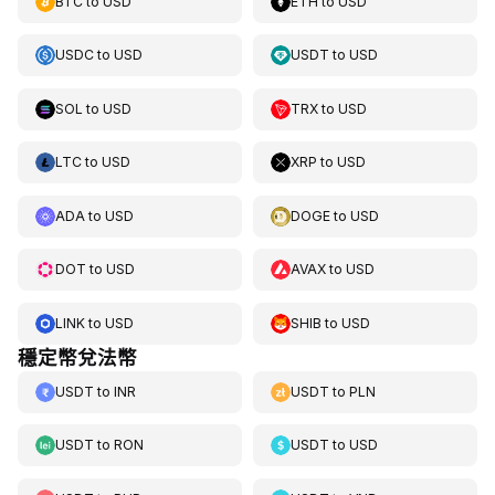
BTC
to
USD
ETH
to
USD
USDC
to
USD
USDT
to
USD
SOL
to
USD
TRX
to
USD
LTC
to
USD
XRP
to
USD
ADA
to
USD
DOGE
to
USD
DOT
to
USD
AVAX
to
USD
LINK
to
USD
SHIB
to
USD
穩定幣兌法幣
USDT
to
INR
USDT
to
PLN
USDT
to
RON
USDT
to
USD