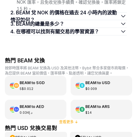
NOK 匯率，且免收兌換手續費。確認兌換後，匯率將鎖定
15 秒。
2. BEAM 兌 NOK 的價格在過去 24 小時內的波動
情況如何？
3. BEAM的總量是多少？
4. 在哪裡可以找到有關交易的學習資源？
熱門 BEAM 兌換
按即時匯率將 BEAM 兌換為 USD 及其他法幣。Bybit 聚合多家做市商報價，
為您提供 BEAM 當前價值，匯率精準、點差透明，讓您兌換無憂。
BEAM
to
SGD
BEAM
to
USD
S$0.012
$0.009
BEAM
to
AED
BEAM
to
ARS
د.إ0.034
$14
查看更多
↓
熱門 USD 兌換交易對