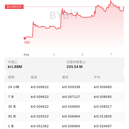
最近更新時間：2026-08-07 20:16 (GMT+0)
歷史最高價格
歷史最低價格
kr4.28
kr0.006168
市值
流通供應量
kr1.88M
201.54 M
週期
最高
最低
平均
漲
24 小時
kr0.009622
kr0.009338
kr0.009480
-
7 天
kr0.009622
kr0.007127
kr0.008585
+
30 天
kr0.009622
kr0.006965
kr0.008317
+
90 天
kr0.025510
kr0.006964
kr0.012830
-
1 年
kr0.051362
kr0.006964
kr0.024697
-