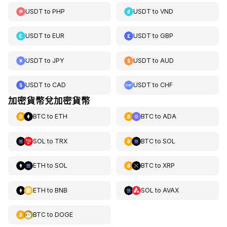
USDT
to
PHP
USDT
to
VND
USDT
to
EUR
USDT
to
GBP
USDT
to
JPY
USDT
to
AUD
USDT
to
CAD
USDT
to
CHF
加密貨幣兌加密貨幣
BTC
to
ETH
BTC
to
ADA
SOL
to
TRX
BTC
to
SOL
ETH
to
SOL
BTC
to
XRP
ETH
to
BNB
SOL
to
AVAX
BTC
to
DOGE