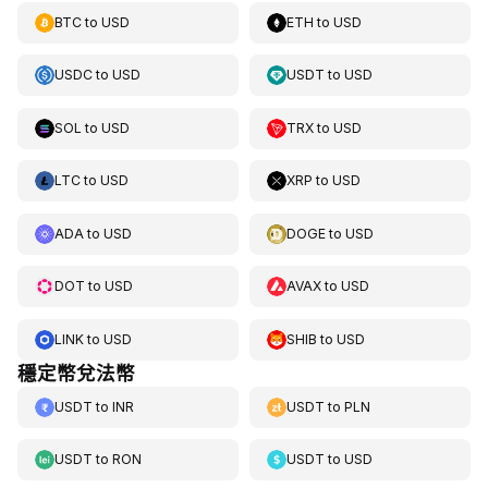
BTC
to
USD
ETH
to
USD
USDC
to
USD
USDT
to
USD
SOL
to
USD
TRX
to
USD
LTC
to
USD
XRP
to
USD
ADA
to
USD
DOGE
to
USD
DOT
to
USD
AVAX
to
USD
LINK
to
USD
SHIB
to
USD
穩定幣兌法幣
USDT
to
INR
USDT
to
PLN
USDT
to
RON
USDT
to
USD