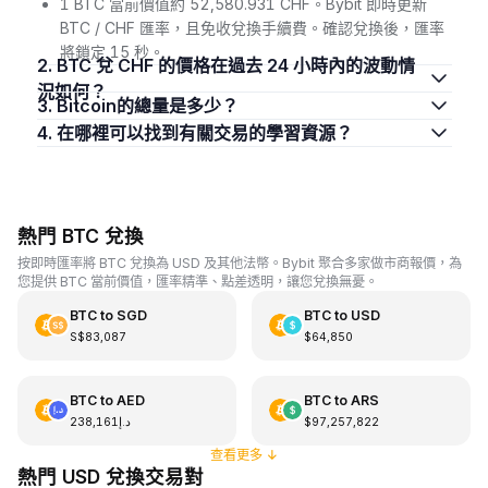
1 BTC 當前價值約 52,580.931 CHF。Bybit 即時更新
BTC / CHF 匯率，且免收兌換手續費。確認兌換後，匯率
將鎖定 15 秒。
2. BTC 兌 CHF 的價格在過去 24 小時內的波動情
況如何？
3. Bitcoin的總量是多少？
4. 在哪裡可以找到有關交易的學習資源？
熱門 BTC 兌換
按即時匯率將 BTC 兌換為 USD 及其他法幣。Bybit 聚合多家做市商報價，為
您提供 BTC 當前價值，匯率精準、點差透明，讓您兌換無憂。
BTC
to
SGD
BTC
to
USD
S$83,087
$64,850
BTC
to
AED
BTC
to
ARS
د.إ238,161
$97,257,822
查看更多
↓
熱門 USD 兌換交易對