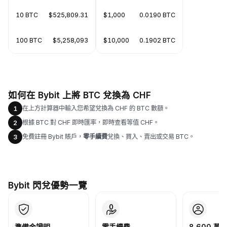
10 BTC
$525,809.31
$1,000
0.0190 BTC
100 BTC
$5,258,093
$10,000
0.1902 BTC
如何在 Bybit 上將 BTC 兌換為 CHF
在上方計算器中輸入您希望兌換為 CHF 的 BTC 數額。
1
根據 BTC 對 CHF 即時匯率，即時查看等值 CHF。
2
免費註冊 Bybit 賬戶，
零手續費
兌換、買入、賣出或交易 BTC。
3
Bybit 閃兌優勢一覽
準備金證明
零手續費
8,600 萬+