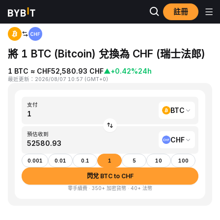
註冊
首頁
BTC to CHF
將 1 BTC (Bitcoin) 兌換為 CHF (瑞士法郎)
1 BTC ≈ CHF52,580.93 CHF
▲
+0.42%
24h
最近更新
：
2026/08/07 10:57
(
GMT+0
)
支付
BTC
預估收到
CHF
0.001
0.01
0.1
1
5
10
100
閃兌 BTC to CHF
零手續費 · 350+ 加密貨幣 · 40+ 法幣