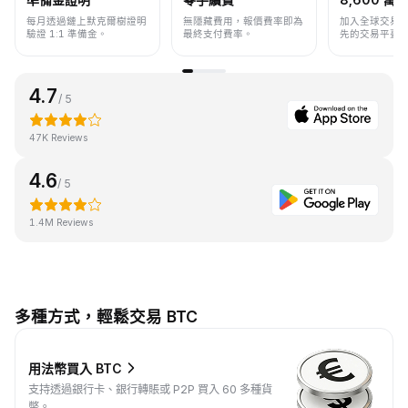
每月透過鏈上默克爾樹證明
無隱藏費用，報價費率即為
加入全球交易
驗證 1:1 準備金。
最終支付費率。
先的交易平臺
4.7
/ 5
47K Reviews
4.6
/ 5
1.4M Reviews
多種方式，輕鬆交易 BTC
用法幣買入 BTC
支持透過銀行卡、銀行轉賬或 P2P 買入 60 多種貨
幣。