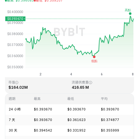
最高
:
$
0.396083
最低
:
$
0.359107
最近更新時間：2026-08-08 24:42 (GMT+0)
歷史最高價格
歷史最低價格
$2.72
$0.002776
市值
流通供應量
$164.02M
416.65 M
週期
最高
最低
平均
漲
24 小時
$0.393670
$0.393670
$0.393670
+4
7 天
$0.393670
$0.361623
$0.374877
+5
30 天
$0.394542
$0.331952
$0.355999
+1