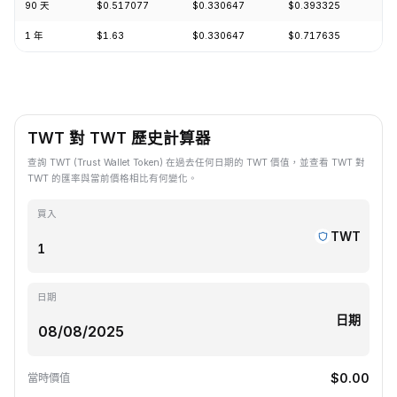
90 天
$0.517077
$0.330647
$0.393325
+2
1 年
$1.63
$0.330647
$0.717635
-4
TWT 對 TWT 歷史計算器
查詢 TWT (Trust Wallet Token) 在過去任何日期的 TWT 價值，並查看 TWT 對
TWT 的匯率與當前價格相比有何變化。
買入
TWT
日期
日期
$0.00
當時價值