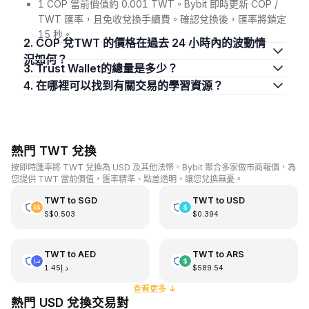
1 COP 當前價值約 0.001 TWT。Bybit 即時更新 COP /
TWT 匯率，且免收兌換手續費。確認兌換後，匯率將鎖定
15 秒。
2. COP 兌TWT 的價格在過去 24 小時內的波動情
況如何？
3. Trust Wallet的總量是多少？
4. 在哪裡可以找到有關交易的學習資源？
熱門 TWT 兌換
按即時匯率將 TWT 兌換為 USD 及其他法幣。Bybit 聚合多家做市商報價，為
您提供 TWT 當前價值，匯率精準、點差透明，讓您兌換無憂。
TWT
to
SGD
TWT
to
USD
S$0.503
$0.394
TWT
to
AED
TWT
to
ARS
د.إ1.45
$589.54
查看更多
↓
熱門 USD 兌換交易對