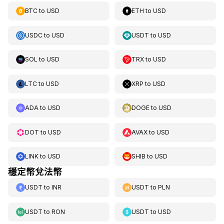
BTC
to
USD
ETH
to
USD
USDC
to
USD
USDT
to
USD
SOL
to
USD
TRX
to
USD
LTC
to
USD
XRP
to
USD
ADA
to
USD
DOGE
to
USD
DOT
to
USD
AVAX
to
USD
LINK
to
USD
SHIB
to
USD
穩定幣兌法幣
USDT
to
INR
USDT
to
PLN
USDT
to
RON
USDT
to
USD