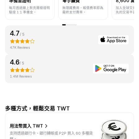
準備金證明
零手續費
8,600 萬+
每月透過鏈上默克爾樹證明
無隱藏費用，報價費率即為
加入全球交易
驗證 1:1 準備金。
最終支付費率。
先的交易平臺
4.7
/ 5
47K Reviews
4.6
/ 5
1.4M Reviews
多種方式，輕鬆交易 TWT
用法幣買入 TWT
支持透過銀行卡、銀行轉賬或 P2P 買入 60 多種貨