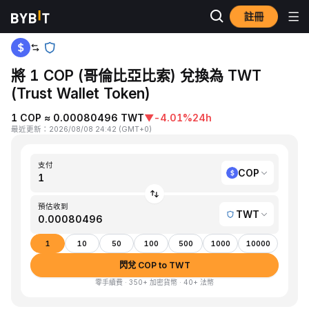
註冊
首頁
COP to TWT
將 1 COP (哥倫比亞比索) 兌換為 TWT
(Trust Wallet Token)
1 COP ≈ 0.00080496 TWT
▼
-4.01%
24h
最近更新
：
2026/08/08 24:42
(
GMT+0
)
支付
COP
預估收到
TWT
1
10
50
100
500
1000
10000
閃兌 COP to TWT
零手續費 · 350+ 加密貨幣 · 40+ 法幣