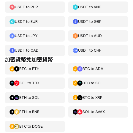
USDT
to
PHP
USDT
to
VND
USDT
to
EUR
USDT
to
GBP
USDT
to
JPY
USDT
to
AUD
USDT
to
CAD
USDT
to
CHF
加密貨幣兌加密貨幣
BTC
to
ETH
BTC
to
ADA
SOL
to
TRX
BTC
to
SOL
ETH
to
SOL
BTC
to
XRP
ETH
to
BNB
SOL
to
AVAX
BTC
to
DOGE