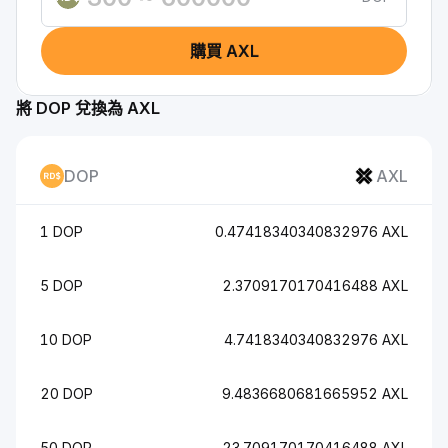
購買 AXL
將 DOP 兌換為 AXL
DOP
AXL
1 DOP
0.47418340340832976 AXL
5 DOP
2.3709170170416488 AXL
10 DOP
4.7418340340832976 AXL
20 DOP
9.4836680681665952 AXL
50 DOP
23.709170170416488 AXL