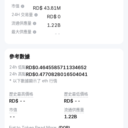
市值
43.81M
24H 交易量
0
流通供應量
1.22B
最大供應量
--
參考數據
24h 低點
RD$
0.4645585711334652
24h 高點
RD$
0.4770828016504041
* 以下數據顯示了 eth 行情
歷史最高價格
歷史最低價格
RD$
--
RD$
--
市值
流通供應量
--
1.22B
Fiat to Token Read More
:
(DOP)