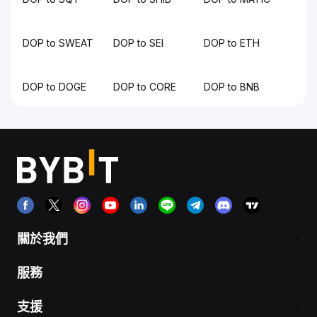
DOP to SWEAT
DOP to SEI
DOP to ETH
DOP to DOGE
DOP to CORE
DOP to BNB
關於我們
服務
支援