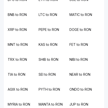
BNB to RON
LTC to RON
MATIC to RON
XRP to RON
PEPE to RON
DOGE to RON
MNT to RON
KAS to RON
FET to RON
TRX to RON
SHIB to RON
NIBI to RON
TIA to RON
SEI to RON
NEAR to RON
AGIX to RON
PYTH to RON
ONDO to RON
MYRIA to RON
MANTA to RON
JUP to RON