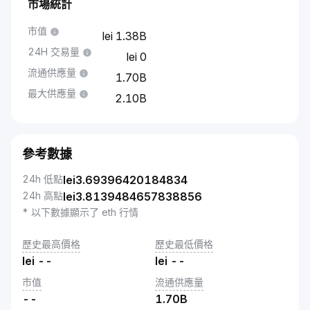
市場統計
市值
1.38B
24H 交易量
0
流通供應量
1.70B
最大供應量
2.10B
參考數據
24h 低點
lei
3.69396420184834
24h 高點
lei
3.8139484657838856
* 以下數據顯示了 eth 行情
歷史最高價格
歷史最低價格
lei
--
lei
--
市值
流通供應量
--
1.70B