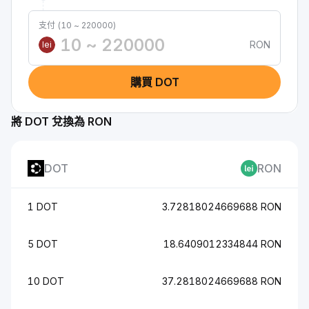
支付 (10 ~ 220000)
RON
lei
購買 DOT
將 DOT 兌換為 RON
DOT
RON
1 DOT
3.72818024669688 RON
5 DOT
18.6409012334844 RON
10 DOT
37.2818024669688 RON