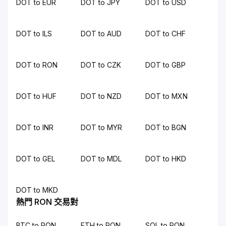
DOT to EUR
DOT to JPY
DOT to USD
DOT to ILS
DOT to AUD
DOT to CHF
DOT to RON
DOT to CZK
DOT to GBP
DOT to HUF
DOT to NZD
DOT to MXN
DOT to INR
DOT to MYR
DOT to BGN
DOT to GEL
DOT to MDL
DOT to HKD
DOT to MKD
熱門 RON 交易對
BTC to RON
ETH to RON
SOL to RON