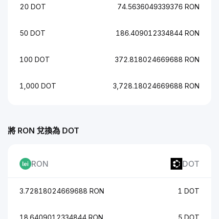
20 DOT
74.5636049339376 RON
50 DOT
186.409012334844 RON
100 DOT
372.818024669688 RON
1,000 DOT
3,728.18024669688 RON
將 RON 兌換為 DOT
RON
DOT
3.72818024669688 RON
1 DOT
18.6409012334844 RON
5 DOT