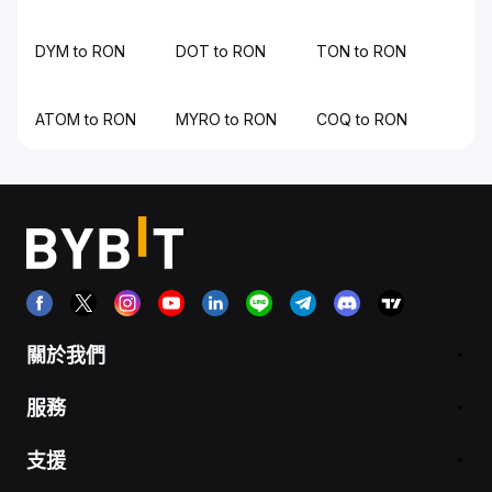
DYM to RON
DOT to RON
TON to RON
ATOM to RON
MYRO to RON
COQ to RON
關於我們
服務
支援