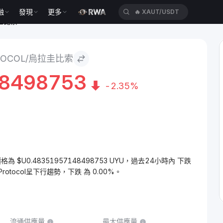
融
發現
更多
🔥
XAUT/USDT
烏拉圭比索
OTOCOL/烏拉圭比索
48498753
-2.35%
) 的價格為 $U0.48351957148498753 UYU，過去24小時內 下跌
Protocol呈下行趨勢，下跌 為 0.00%。
流通供應量
最大供應量