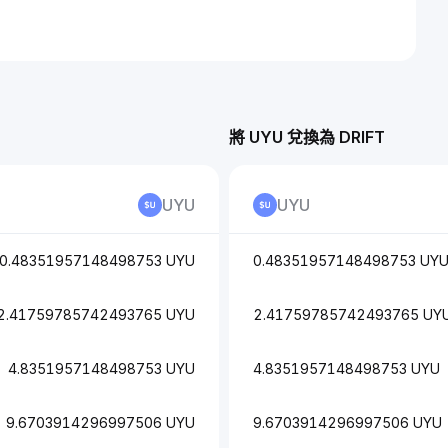
將 UYU 兌換為 DRIFT
UYU
UYU
0.48351957148498753 UYU
0.48351957148498753 UY
2.41759785742493765 UYU
2.41759785742493765 UY
4.8351957148498753 UYU
4.8351957148498753 UYU
9.6703914296997506 UYU
9.6703914296997506 UYU