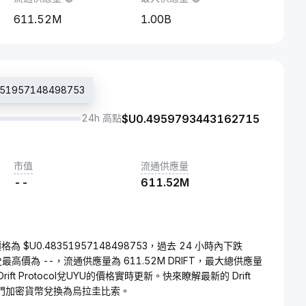
611.52M
1.00B
1957148498753
24h 高點
$U
0.4959793443162715
市值
流通供應量
--
611.52M
) 的價格為 $U0.48351957148498753，過去 24 小時內下跌
l的歷史最高價為 --，流通供應量為 611.52M DRIFT，最大總供應量
-。Drift Protocol兌UYU的價格實時更新。快來瞭解最新的 Drift
種熱門加密貨幣兌換為烏拉圭比索。