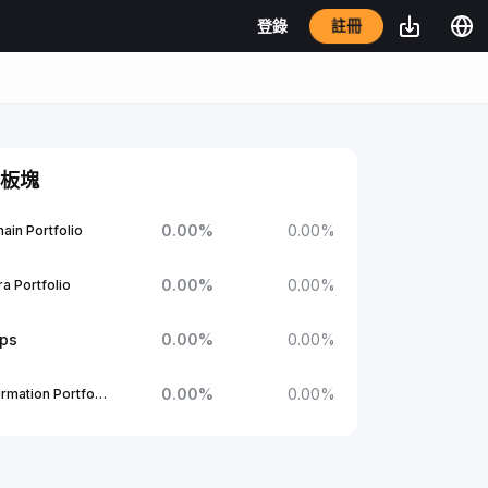
註冊
登錄
板塊
0.00
%
0.00
%
ain Portfolio
0.00
%
0.00
%
a Portfolio
ups
0.00
%
0.00
%
0.00
%
0.00
%
1Confirmation Portfolio