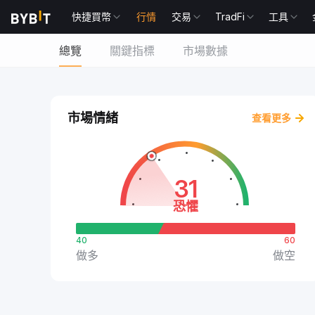
快捷買幣
行情
交易
TradFi
工具
總覽
關鍵指標
市場數據
市場情緒
查看更多
31
恐懼
40
60
做多
做空