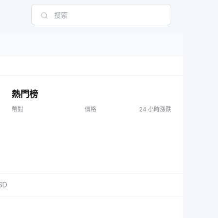
熱門榜
幣對
價格
24 小時漲跌
SD