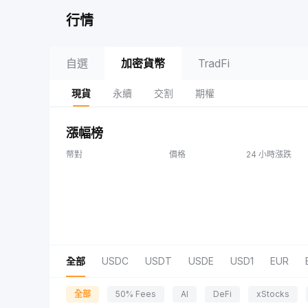
行情
自選
加密貨幣
TradFi
現貨
永續
交割
期權
漲幅榜
幣對
價格
24 小時漲跌
全部
USDC
USDT
USDE
USD1
EUR
全部
50% Fees
AI
DeFi
xStocks