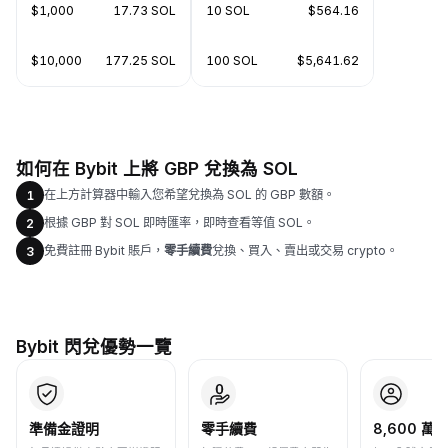
$1,000
17.73 SOL
10 SOL
$564.16
$10,000
177.25 SOL
100 SOL
$5,641.62
如何在 Bybit 上將 GBP 兌換為 SOL
在上方計算器中輸入您希望兌換為 SOL 的 GBP 數額。
1
根據 GBP 對 SOL 即時匯率，即時查看等值 SOL。
2
免費註冊 Bybit 賬戶，
零手續費
兌換、買入、賣出或交易 crypto。
3
Bybit 閃兌優勢一覽
準備金證明
零手續費
8,600 萬+