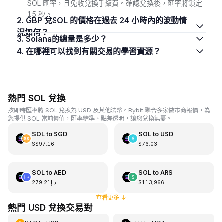
SOL 匯率，且免收兌換手續費。確認兌換後，匯率將鎖定
15 秒。
2. GBP 兌SOL 的價格在過去 24 小時內的波動情
況如何？
3. Solana的總量是多少？
4. 在哪裡可以找到有關交易的學習資源？
熱門 SOL 兌換
按即時匯率將 SOL 兌換為 USD 及其他法幣。Bybit 聚合多家做市商報價，為
您提供 SOL 當前價值，匯率精準、點差透明，讓您兌換無憂。
SOL
to
SGD
SOL
to
USD
S$97.16
$76.03
SOL
to
AED
SOL
to
ARS
د.إ279.21
$113,966
查看更多
↓
熱門 USD 兌換交易對