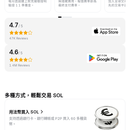
每月透過鏈上默克爾樹證明
無隱藏費用，報價費率即為
加入全球交易
驗證 1:1 準備金。
最終支付費率。
先的交易平臺
4.7
/ 5
47K Reviews
4.6
/ 5
1.4M Reviews
多種方式，輕鬆交易 SOL
用法幣買入 SOL
支持透過銀行卡、銀行轉賬或 P2P 買入 60 多種貨
幣。