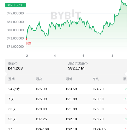
最近更新時間：2026-08-08 23:55 (GMT+0)
歷史最高價格
歷史最低價格
£293.31
£0.500801
市值
流通供應量
£44.26B
582.17 M
週期
最高
最低
平均
漲跌
24 小時
£75.99
£73.59
£74.79
+3.1
7 天
£75.99
£71.89
£73.60
+5.6
30 天
£78.09
£71.89
£75.30
-2.5
90 天
£97.25
£62.18
£76.79
+17.
1 年
£247.60
£62.18
£124.15
-57.