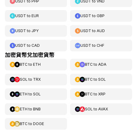
USDT
to
PHP
USDT
to
VND
USDT
to
EUR
USDT
to
GBP
USDT
to
JPY
USDT
to
AUD
USDT
to
CAD
USDT
to
CHF
加密貨幣兌加密貨幣
BTC
to
ETH
BTC
to
ADA
SOL
to
TRX
BTC
to
SOL
ETH
to
SOL
BTC
to
XRP
ETH
to
BNB
SOL
to
AVAX
BTC
to
DOGE