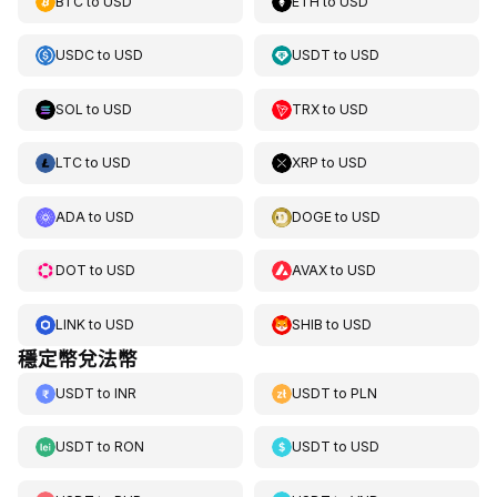
BTC
to
USD
ETH
to
USD
USDC
to
USD
USDT
to
USD
SOL
to
USD
TRX
to
USD
LTC
to
USD
XRP
to
USD
ADA
to
USD
DOGE
to
USD
DOT
to
USD
AVAX
to
USD
LINK
to
USD
SHIB
to
USD
穩定幣兌法幣
USDT
to
INR
USDT
to
PLN
USDT
to
RON
USDT
to
USD