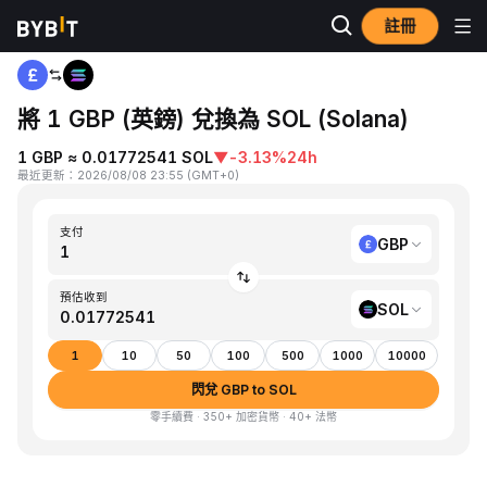
註冊
首頁
GBP to SOL
將 1 GBP (英鎊) 兌換為 SOL (Solana)
1 GBP ≈ 0.01772541 SOL
▼
-3.13%
24h
最近更新
：
2026/08/08 23:55
(
GMT+0
)
支付
GBP
預估收到
SOL
1
10
50
100
500
1000
10000
閃兌 GBP to SOL
零手續費 · 350+ 加密貨幣 · 40+ 法幣