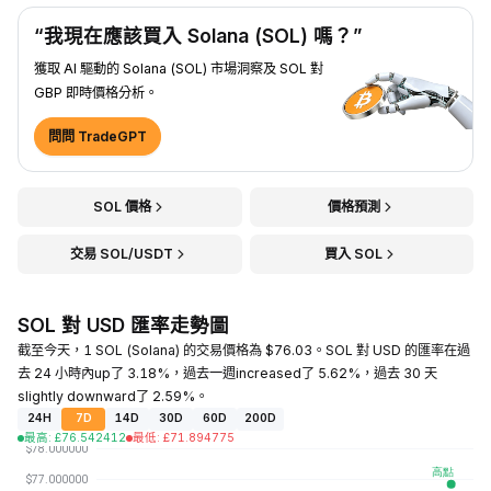
“我現在應該買入 Solana (SOL) 嗎？”
獲取 AI 驅動的 Solana (SOL) 市場洞察及 SOL 對
GBP 即時價格分析。
問問 TradeGPT
SOL 價格
價格預測
交易 SOL/USDT
買入 SOL
SOL 對 USD 匯率走勢圖
截至今天，1 SOL (Solana) 的交易價格為 $76.03。SOL 對 USD 的匯率在過
去 24 小時內up了 3.18%，過去一週increased了 5.62%，過去 30 天
slightly downward了 2.59%。
24H
7D
14D
30D
60D
200D
最高
:
£
76.542412
最低
:
£
71.894775