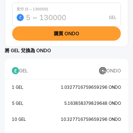
支付 (5 ~ 130000)
GEL
₾
購買 ONDO
將 GEL 兌換為 ONDO
GEL
ONDO
1 GEL
1.0327716759659296 ONDO
5 GEL
5.163858379829648 ONDO
10 GEL
10.327716759659296 ONDO