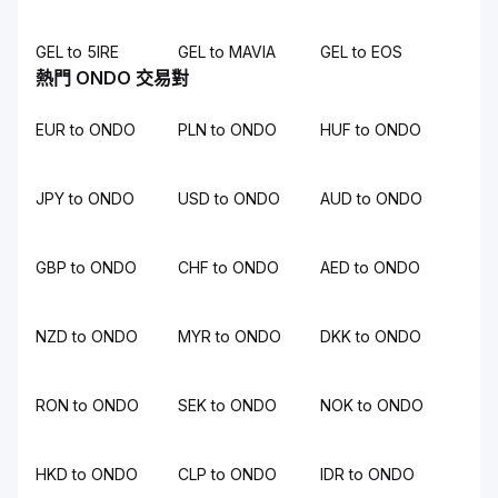
GEL to 5IRE
GEL to MAVIA
GEL to EOS
熱門 ONDO 交易對
EUR to ONDO
PLN to ONDO
HUF to ONDO
JPY to ONDO
USD to ONDO
AUD to ONDO
GBP to ONDO
CHF to ONDO
AED to ONDO
NZD to ONDO
MYR to ONDO
DKK to ONDO
RON to ONDO
SEK to ONDO
NOK to ONDO
HKD to ONDO
CLP to ONDO
IDR to ONDO