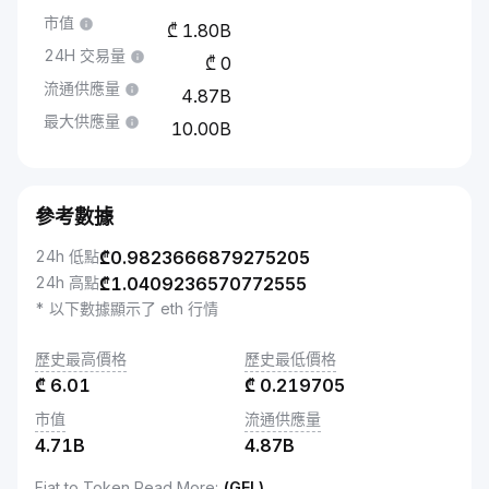
市值
1.80B
24H 交易量
0
流通供應量
4.87B
最大供應量
10.00B
參考數據
24h 低點
₾
0.9823666879275205
24h 高點
₾
1.0409236570772555
* 以下數據顯示了 eth 行情
歷史最高價格
歷史最低價格
₾
6.01
₾
0.219705
市值
流通供應量
4.71B
4.87B
Fiat to Token Read More
:
(GEL)