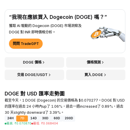
“我現在應該買入 Dogecoin (DOGE) 嗎？”
獲取 AI 驅動的 Dogecoin (DOGE) 市場洞察及
DOGE 對 INR 即時價格分析。
問問 TradeGPT
DOGE 價格
價格預測
交易 DOGE/USDT
買入 DOGE
DOGE 對 USD 匯率走勢圖
截至今天，1 DOGE (Dogecoin) 的交易價格為 $0.070277。DOGE 對 USD
的匯率在過去 24 小時內up了 1.06%，過去一週increased了 0.89%，過去
30 天slightly downward了 3.39%。
24H
7D
14D
30D
60D
200D
最高
:
₹
0.070870
最低
:
₹
0.068404