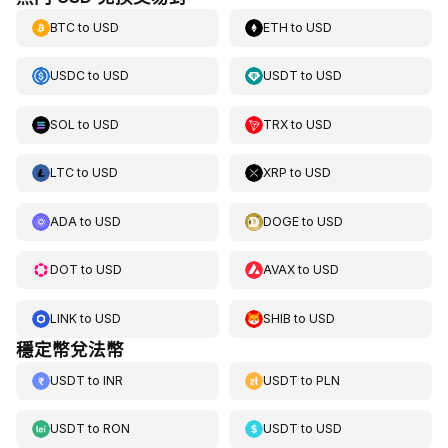
BTC
to
USD
ETH
to
USD
USDC
to
USD
USDT
to
USD
SOL
to
USD
TRX
to
USD
LTC
to
USD
XRP
to
USD
ADA
to
USD
DOGE
to
USD
DOT
to
USD
AVAX
to
USD
LINK
to
USD
SHIB
to
USD
穩定幣兌法幣
USDT
to
INR
USDT
to
PLN
USDT
to
RON
USDT
to
USD