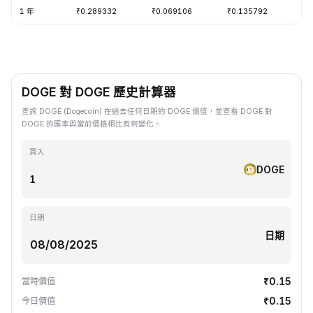
1 年
₹0.289332
₹0.069106
₹0.135792
-6
DOGE 對 DOGE 歷史計算器
查詢 DOGE (Dogecoin) 在過去任何日期的 DOGE 價值，並查看 DOGE 對
DOGE 的匯率與當前價格相比有何變化。
買入
DOGE
日期
日期
₹0.15
當時價值
₹0.15
今日價值