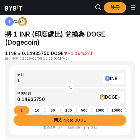
註冊
首頁
INR to DOGE
將 1 INR (印度盧比) 兌換為 DOGE
(Dogecoin)
1 INR ≈ 0.14935750 DOGE
▼
-1.19%
24h
最近更新
：
2026/08/08 10:25
(
GMT+0
)
支付
INR
預估收到
DOGE
1
10
50
100
500
1000
10000
閃兌 INR to DOGE
零手續費 · 350+ 加密貨幣 · 40+ 法幣