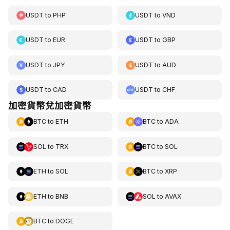
USDT
to
PHP
USDT
to
VND
USDT
to
EUR
USDT
to
GBP
USDT
to
JPY
USDT
to
AUD
USDT
to
CAD
USDT
to
CHF
加密貨幣兌加密貨幣
BTC
to
ETH
BTC
to
ADA
SOL
to
TRX
BTC
to
SOL
ETH
to
SOL
BTC
to
XRP
ETH
to
BNB
SOL
to
AVAX
BTC
to
DOGE