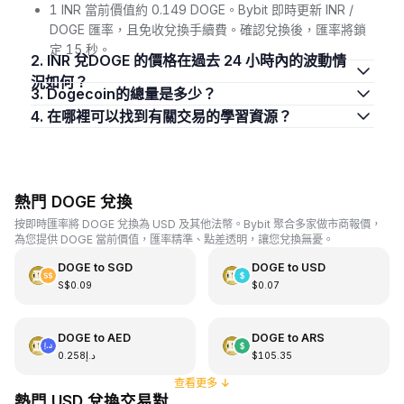
1 INR 當前價值約 0.149 DOGE。Bybit 即時更新 INR /
DOGE 匯率，且免收兌換手續費。確認兌換後，匯率將鎖
定 15 秒。
2. INR 兌DOGE 的價格在過去 24 小時內的波動情
況如何？
3. Dogecoin的總量是多少？
4. 在哪裡可以找到有關交易的學習資源？
熱門 DOGE 兌換
按即時匯率將 DOGE 兌換為 USD 及其他法幣。Bybit 聚合多家做市商報價，
為您提供 DOGE 當前價值，匯率精準、點差透明，讓您兌換無憂。
DOGE
to
SGD
DOGE
to
USD
S$0.09
$0.07
DOGE
to
AED
DOGE
to
ARS
د.إ0.258
$105.35
查看更多
↓
熱門 USD 兌換交易對