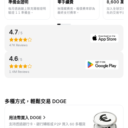
準備金證明
零手續費
8,600 萬+
每月透過鏈上默克爾樹證明
無隱藏費用，報價費率即為
加入全球交易
驗證 1:1 準備金。
最終支付費率。
先的交易平臺
4.7
/ 5
47K Reviews
4.6
/ 5
1.4M Reviews
多種方式，輕鬆交易 DOGE
用法幣買入 DOGE
支持透過銀行卡、銀行轉賬或 P2P 買入 60 多種貨