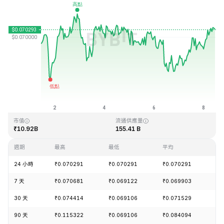
最近更新時間：2026-08-08 10:25 (GMT+0)
歷史最高價格
歷史最低價格
₹0.731578
₹0.000087
市值
流通供應量
₹10.92B
155.41 B
週期
最高
最低
平均
漲
24 小時
₹0.070291
₹0.070291
₹0.070291
+1
7 天
₹0.070681
₹0.069122
₹0.069903
+0
30 天
₹0.074414
₹0.069106
₹0.071529
-3
90 天
₹0.115322
₹0.069106
₹0.084094
-1