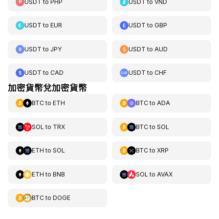
USDT
to
PHP
USDT
to
VND
USDT
to
EUR
USDT
to
GBP
USDT
to
JPY
USDT
to
AUD
USDT
to
CAD
USDT
to
CHF
加密貨幣兌加密貨幣
BTC
to
ETH
BTC
to
ADA
SOL
to
TRX
BTC
to
SOL
ETH
to
SOL
BTC
to
XRP
ETH
to
BNB
SOL
to
AVAX
BTC
to
DOGE