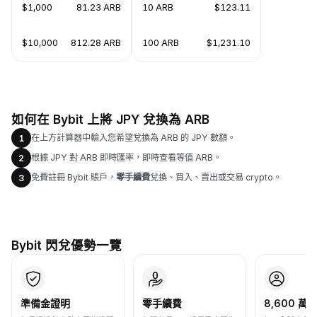
$1,000
81.23 ARB
10 ARB
$123.11
$10,000
812.28 ARB
100 ARB
$1,231.10
如何在 Bybit 上將 JPY 兌換為 ARB
在上方計算器中輸入您希望兌換為 ARB 的 JPY 數額。
1
根據 JPY 對 ARB 即時匯率，即時查看等值 ARB。
2
免費註冊 Bybit 賬戶，
零手續費
兌換、買入、賣出或交易 crypto。
3
Bybit 閃兌優勢一覽
準備金證明
零手續費
8,600 萬+