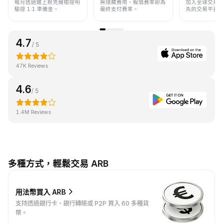
每月透過鏈上默克爾樹證明
無隱藏費用，報價費率即為
加入全球交易
驗證 1:1 準備金。
最終支付費率。
先的交易平臺
4.7
/ 5
47K Reviews
4.6
/ 5
1.4M Reviews
多種方式，輕鬆交易 ARB
用法幣買入 ARB
支持透過銀行卡、銀行轉賬或 P2P 買入 60 多種貨
幣。