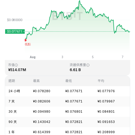
最近更新時間：2026-08-07 10:34 (GMT+0)
歷史最高價格
歷史最低價格
¥2.39
¥0.070480
市值
流通供應量
¥514.07M
6.61 B
週期
最高
最低
平均
漲
24 小時
¥0.078280
¥0.077671
¥0.077976
+0
7 天
¥0.082606
¥0.077671
¥0.079967
+2
30 天
¥0.094980
¥0.076801
¥0.084801
+2
90 天
¥0.143042
¥0.072821
¥0.091653
-5
1 年
¥0.614399
¥0.072821
¥0.208999
-8