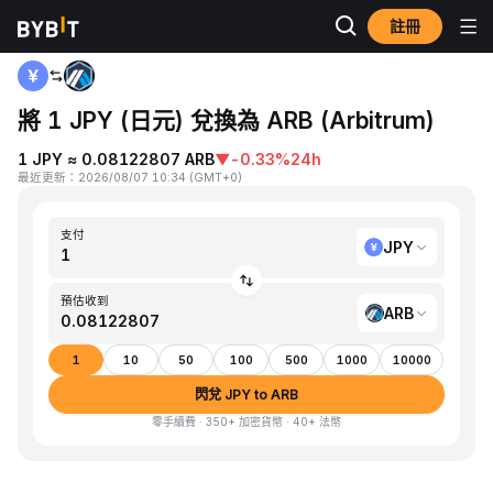
註冊
首頁
JPY to ARB
將 1 JPY (日元) 兌換為 ARB (Arbitrum)
1 JPY ≈ 0.08122807 ARB
▼
-0.33%
24h
最近更新
：
2026/08/07 10:34
(
GMT+0
)
支付
JPY
預估收到
ARB
1
10
50
100
500
1000
10000
閃兌 JPY to ARB
零手續費 · 350+ 加密貨幣 · 40+ 法幣