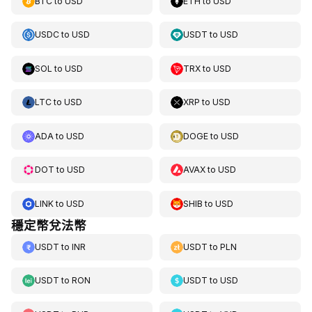
BTC
to
USD
ETH
to
USD
USDC
to
USD
USDT
to
USD
SOL
to
USD
TRX
to
USD
LTC
to
USD
XRP
to
USD
ADA
to
USD
DOGE
to
USD
DOT
to
USD
AVAX
to
USD
LINK
to
USD
SHIB
to
USD
穩定幣兌法幣
USDT
to
INR
USDT
to
PLN
USDT
to
RON
USDT
to
USD