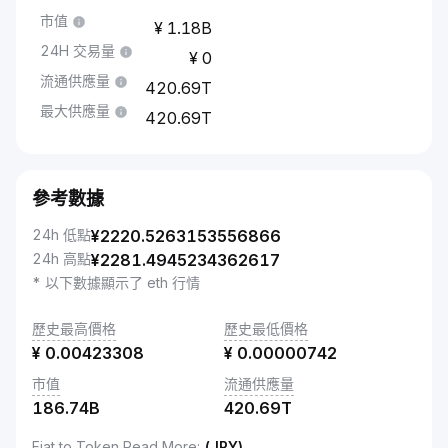
市值
1.18B
24H 交易量
0
流通供應量
420.69T
最大供應量
420.69T
參考數據
24h 低點
¥
2220.5263153556866
24h 高點
¥
2281.4945234362617
* 以下數據顯示了 eth 行情
歷史最高價格
歷史最低價格
¥
0.00423308
¥
0.00000742
市值
流通供應量
186.74B
420.69T
Fiat to Token Read More
:
(JPY)