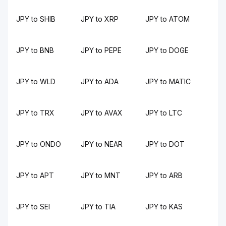
JPY to SHIB
JPY to XRP
JPY to ATOM
JPY to BNB
JPY to PEPE
JPY to DOGE
JPY to WLD
JPY to ADA
JPY to MATIC
JPY to TRX
JPY to AVAX
JPY to LTC
JPY to ONDO
JPY to NEAR
JPY to DOT
JPY to APT
JPY to MNT
JPY to ARB
JPY to SEI
JPY to TIA
JPY to KAS