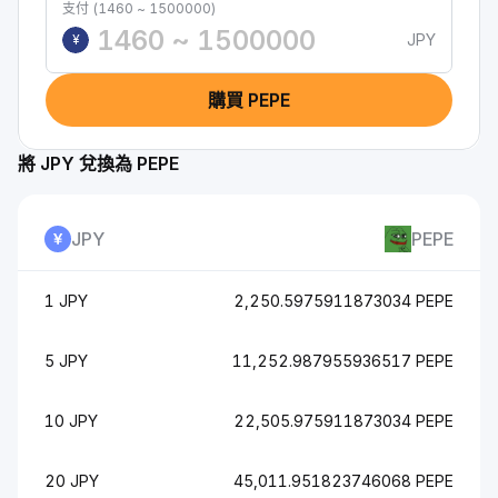
支付 (1460 ~ 1500000)
JPY
¥
購買 PEPE
將 JPY 兌換為 PEPE
JPY
PEPE
1 JPY
2,250.5975911873034 PEPE
5 JPY
11,252.987955936517 PEPE
10 JPY
22,505.975911873034 PEPE
20 JPY
45,011.951823746068 PEPE