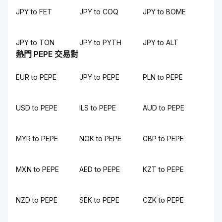
JPY to FET
JPY to COQ
JPY to BOME
JPY to TON
JPY to PYTH
JPY to ALT
熱門 PEPE 交易對
EUR to PEPE
JPY to PEPE
PLN to PEPE
USD to PEPE
ILS to PEPE
AUD to PEPE
MYR to PEPE
NOK to PEPE
GBP to PEPE
MXN to PEPE
AED to PEPE
KZT to PEPE
NZD to PEPE
SEK to PEPE
CZK to PEPE