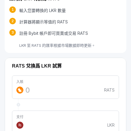
1
輸入您要轉換的 LKR 數量
2
計算器將顯示等值的 RATS
3
註冊 Bybit 帳戶即可買賣或交易 RATS
LKR 至 RATS 的匯率根據市場數據即時更新。
RATS 兌換爲 LKR 試算
入賬
RATS
支付
LKR
₨