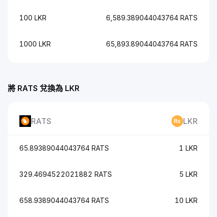
100 LKR
6,589.389044043764 RATS
1000 LKR
65,893.89044043764 RATS
將 RATS 兌換為 LKR
RATS
LKR
65.89389044043764 RATS
1 LKR
329.4694522021882 RATS
5 LKR
658.9389044043764 RATS
10 LKR