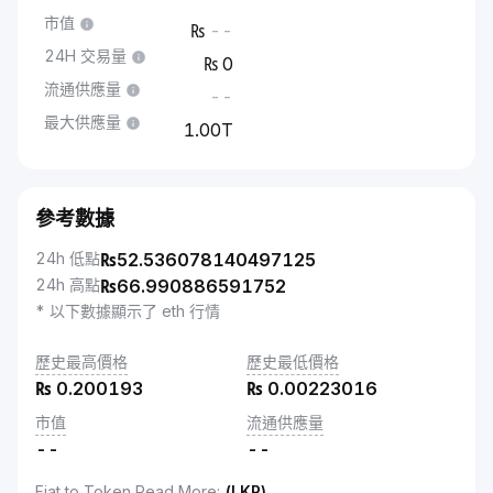
市值
--
24H 交易量
0
流通供應量
--
最大供應量
1.00T
參考數據
24h 低點
₨
52.536078140497125
24h 高點
₨
66.990886591752
* 以下數據顯示了 eth 行情
歷史最高價格
歷史最低價格
₨
0.200193
₨
0.00223016
市值
流通供應量
--
--
Fiat to Token Read More
:
(LKR)