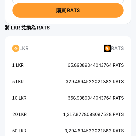
購買 RATS
將 LKR 兌換為 RATS
LKR
RATS
1 LKR
65.89389044043764 RATS
5 LKR
329.4694522021882 RATS
10 LKR
658.9389044043764 RATS
20 LKR
1,317.8778088087528 RATS
50 LKR
3,294.694522021882 RATS