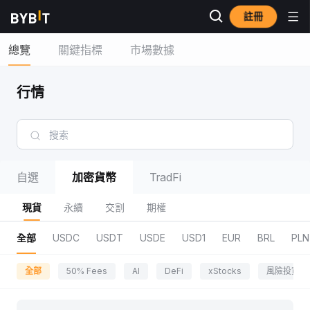
註冊
總覽
關鍵指標
市場數據
行情
自選
加密貨幣
TradFi
現貨
永續
交割
期權
全部
USDC
USDT
USDE
USD1
EUR
BRL
PLN
全部
50% Fees
AI
DeFi
xStocks
風險投資區