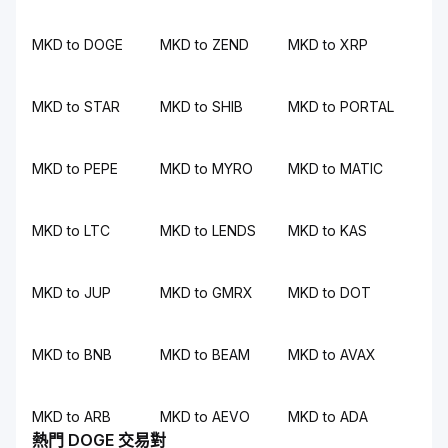
MKD to DOGE
MKD to ZEND
MKD to XRP
MKD to STAR
MKD to SHIB
MKD to PORTAL
MKD to PEPE
MKD to MYRO
MKD to MATIC
MKD to LTC
MKD to LENDS
MKD to KAS
MKD to JUP
MKD to GMRX
MKD to DOT
MKD to BNB
MKD to BEAM
MKD to AVAX
MKD to ARB
MKD to AEVO
MKD to ADA
熱門 DOGE 交易對