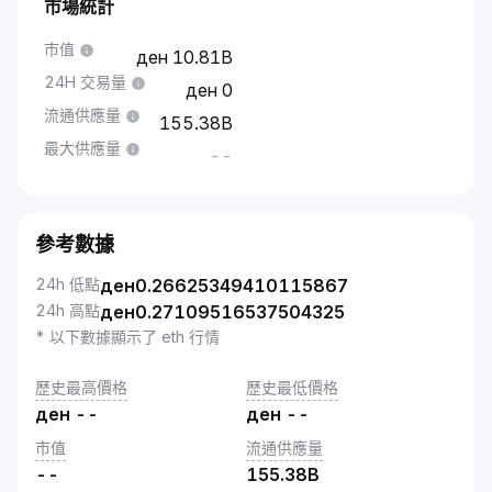
市場統計
市值
10.81B
24H 交易量
0
流通供應量
155.38B
最大供應量
--
參考數據
24h 低點
ден
0.26625349410115867
24h 高點
ден
0.27109516537504325
* 以下數據顯示了 eth 行情
歷史最高價格
歷史最低價格
ден
--
ден
--
市值
流通供應量
--
155.38B