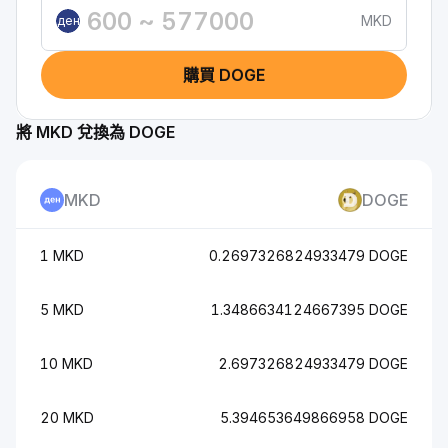
MKD
ден
購買 DOGE
將 MKD 兌換為 DOGE
MKD
DOGE
1 MKD
0.2697326824933479 DOGE
5 MKD
1.3486634124667395 DOGE
10 MKD
2.697326824933479 DOGE
20 MKD
5.394653649866958 DOGE