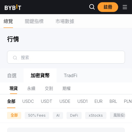
註冊
總覽
關鍵指標
市場數據
行情
自選
加密貨幣
TradFi
現貨
永續
交割
期權
全部
USDC
USDT
USDE
USD1
EUR
BRL
PLN
全部
50% Fees
AI
DeFi
xStocks
風險投資區