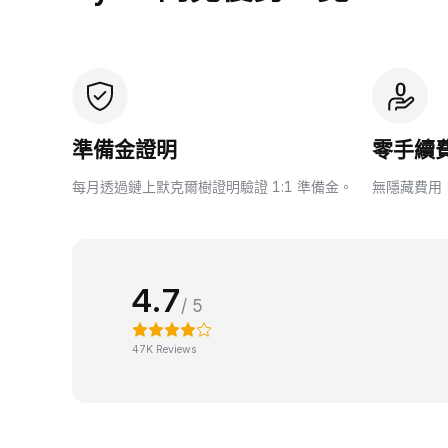
準備金證明
零手續
每月透過鏈上默克爾樹證明驗證 1:1 準備金。
無隱藏費用
4.7
/ 5
47K Reviews