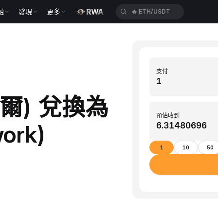
融
發現
更多
🔥
SPCXUSDT
支付
索爾) 兌換為
預估收到
ork)
1
10
50