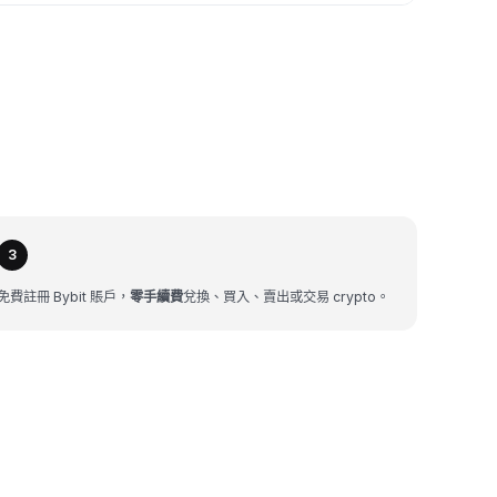
3
免費註冊 Bybit 賬戶，
零手續費
兌換、買入、賣出或交易 crypto。