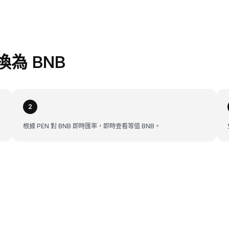
兌換為 BNB
2
根據 PEN 對 BNB 即時匯率，即時查看等值 BNB。