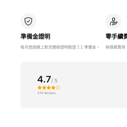
準備金證明
零手續
每月透過鏈上默克爾樹證明驗證 1:1 準備金。
無隱藏費用
4.7
/ 5
47K Reviews