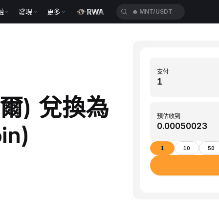
融
發現
更多
🔥
BTC/USDT
支付
索爾) 兌換為
預估收到
in)
1
10
50