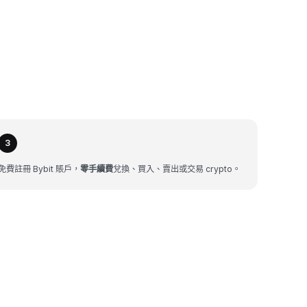
3
免費註冊 Bybit 賬戶，
零手續費
兌換、買入、賣出或交易 crypto。