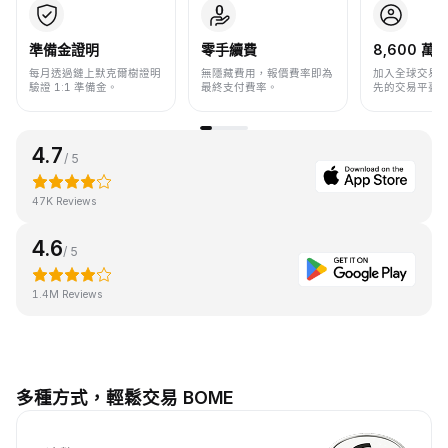
準備金證明
零手續費
8,600 萬+
每月透過鏈上默克爾樹證明
無隱藏費用，報價費率即為
加入全球交易
驗證 1:1 準備金。
最終支付費率。
先的交易平臺
4.7
/ 5
47K Reviews
4.6
/ 5
1.4M Reviews
多種方式，輕鬆交易 BOME