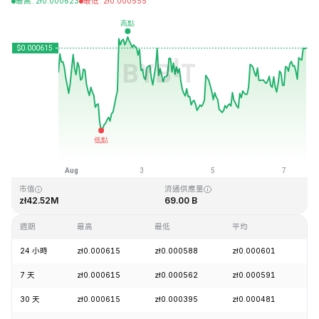
最高
:
zł
0.000623
最低
:
zł
0.000555
最近更新時間：2026-08-07 14:27 (GMT+0)
歷史最高價格
歷史最低價格
zł0.026889
zł0.000058
市值
流通供應量
zł42.52M
69.00 B
週期
最高
最低
平均
漲
24 小時
zł0.000615
zł0.000588
zł0.000601
+
7 天
zł0.000615
zł0.000562
zł0.000591
+
30 天
zł0.000615
zł0.000395
zł0.000481
+