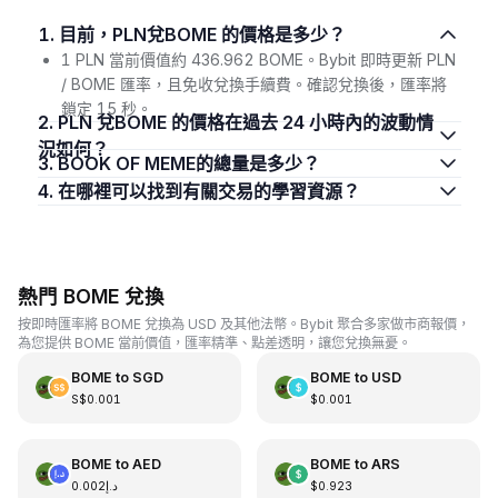
1. 目前，PLN兌BOME 的價格是多少？
1 PLN 當前價值約 436.962 BOME。Bybit 即時更新 PLN
/ BOME 匯率，且免收兌換手續費。確認兌換後，匯率將
鎖定 15 秒。
2. PLN 兌BOME 的價格在過去 24 小時內的波動情
況如何？
3. BOOK OF MEME的總量是多少？
4. 在哪裡可以找到有關交易的學習資源？
熱門 BOME 兌換
按即時匯率將 BOME 兌換為 USD 及其他法幣。Bybit 聚合多家做市商報價，
為您提供 BOME 當前價值，匯率精準、點差透明，讓您兌換無憂。
BOME
to
SGD
BOME
to
USD
S$0.001
$0.001
BOME
to
AED
BOME
to
ARS
د.إ0.002
$0.923