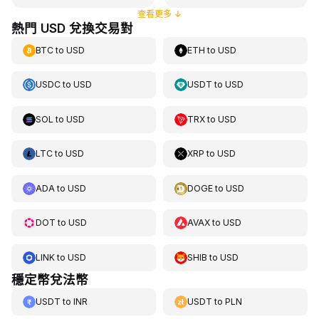
查看更多
↓
熱門 USD 兌換交易對
BTC
to
USD
ETH
to
USD
USDC
to
USD
USDT
to
USD
SOL
to
USD
TRX
to
USD
LTC
to
USD
XRP
to
USD
ADA
to
USD
DOGE
to
USD
DOT
to
USD
AVAX
to
USD
LINK
to
USD
SHIB
to
USD
穩定幣兌法幣
USDT
to
INR
USDT
to
PLN