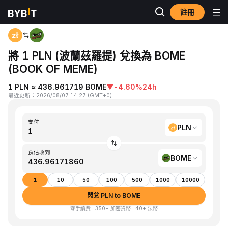
註冊
首頁
PLN to BOME
將 1 PLN (波蘭茲羅提) 兌換為 BOME
(BOOK OF MEME)
1 PLN ≈ 436.961719 BOME
▼
-4.60%
24h
最近更新
：
2026/08/07 14:27
(
GMT+0
)
支付
PLN
預估收到
BOME
1
10
50
100
500
1000
10000
閃兌 PLN to BOME
零手續費 · 350+ 加密貨幣 · 40+ 法幣