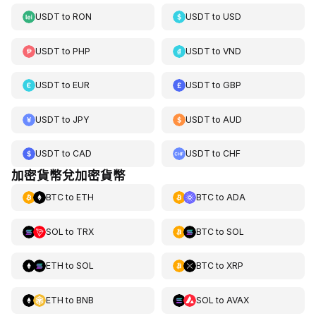
USDT
to
RON
USDT
to
USD
USDT
to
PHP
USDT
to
VND
USDT
to
EUR
USDT
to
GBP
USDT
to
JPY
USDT
to
AUD
USDT
to
CAD
USDT
to
CHF
加密貨幣兌加密貨幣
BTC
to
ETH
BTC
to
ADA
SOL
to
TRX
BTC
to
SOL
ETH
to
SOL
BTC
to
XRP
ETH
to
BNB
SOL
to
AVAX