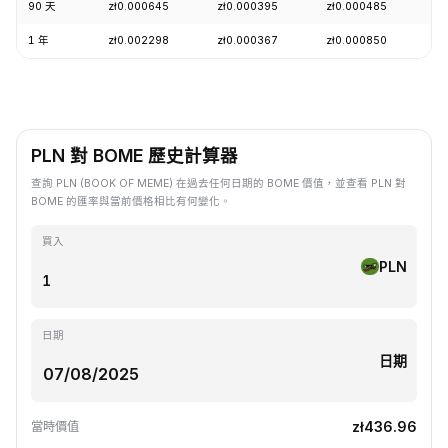
90 天
zł0.000645
zł0.000395
zł0.000485
+
1 年
zł0.002298
zł0.000367
zł0.000850
-
PLN 對 BOME 歷史計算器
查詢 PLN (BOOK OF MEME) 在過去任何日期的 BOME 價值，並查看 PLN 對
BOME 的匯率與當前價格相比有何變化。
買入
PLN
日期
日期
zł436.96
當時價值