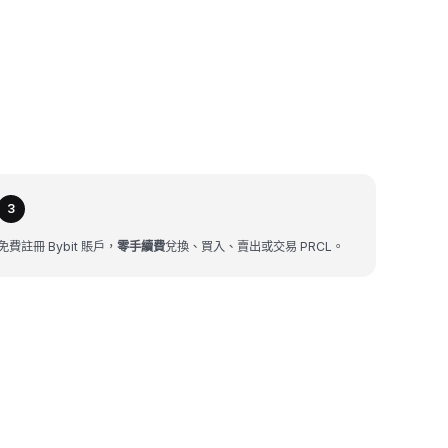
3
免費註冊 Bybit 賬戶，
零手續費
兌換、買入、賣出或交易 PRCL。