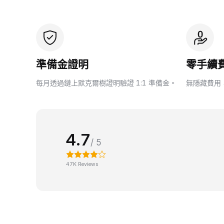
準備金證明
零手續
每月透過鏈上默克爾樹證明驗證 1:1 準備金。
無隱藏費用
4.7
/ 5
47K Reviews