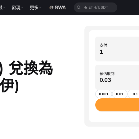
融
發現
更多
🔥
ETH/USDT
支付
cl) 兌換為
預估收到
伊)
0.001
0.01
0.1