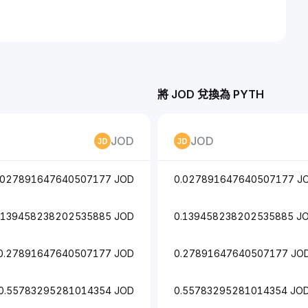
將 JOD 兌換為 PYTH
JOD
JOD
.027891647640507177 JOD
0.027891647640507177 J
.139458238202535885 JOD
0.139458238202535885 J
0.27891647640507177 JOD
0.27891647640507177 JO
0.55783295281014354 JOD
0.55783295281014354 JO