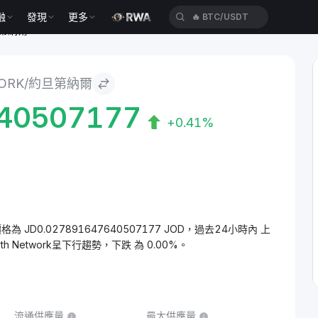
融
發現
更多
🔥
BTC/USDT
約旦第納爾
WORK/約旦第納爾
40507177
+0.41%
的價格為 JD0.027891647640507177 JOD，過去24小時內 上
h Network呈下行趨勢，下跌 為 0.00%。
流通供應量
最大供應量