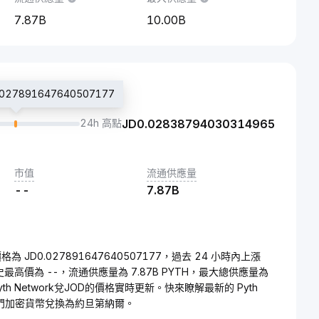
7.87B
10.00B
27891647640507177
24h 高點
JD
0.02838794030314965
市值
流通供應量
--
7.87B
的價格為 JD0.027891647640507177，過去 24 小時內上漲
的歷史最高價為 --，流通供應量為 7.87B PYTH，最大總供應量為
。Pyth Network兌JOD的價格實時更新。快來瞭解最新的 Pyth
種熱門加密貨幣兌換為約旦第納爾。