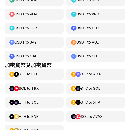
USDT
to
PHP
USDT
to
VND
USDT
to
EUR
USDT
to
GBP
USDT
to
JPY
USDT
to
AUD
USDT
to
CAD
USDT
to
CHF
加密貨幣兌加密貨幣
BTC
to
ETH
BTC
to
ADA
SOL
to
TRX
BTC
to
SOL
ETH
to
SOL
BTC
to
XRP
ETH
to
BNB
SOL
to
AVAX