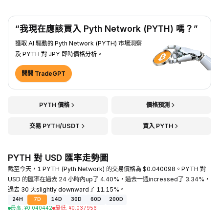
“我現在應該買入 Pyth Network (PYTH) 嗎？”
獲取 AI 驅動的 Pyth Network (PYTH) 市場洞察
及 PYTH 對 JPY 即時價格分析。
問問 TradeGPT
PYTH 價格
價格預測
交易 PYTH/USDT
買入 PYTH
PYTH 對 USD 匯率走勢圖
截至今天，1 PYTH (Pyth Network) 的交易價格為 $0.040098。PYTH 對
USD 的匯率在過去 24 小時內up了 4.40%，過去一週increased了 3.34%，
過去 30 天slightly downward了 11.15%。
24H
7D
14D
30D
60D
200D
最高
:
¥
0.040442
最低
:
¥
0.037956