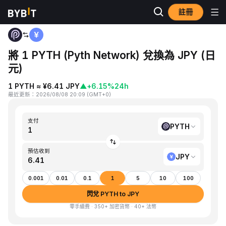
註冊
首頁
PYTH to JPY
將 1 PYTH (Pyth Network) 兌換為 JPY (日
元)
1 PYTH ≈ ¥6.41 JPY
▲
+6.15%
24h
最近更新
：
2026/08/08 20:09
(
GMT+0
)
支付
PYTH
預估收到
JPY
0.001
0.01
0.1
1
5
10
100
閃兌 PYTH to JPY
零手續費 · 350+ 加密貨幣 · 40+ 法幣