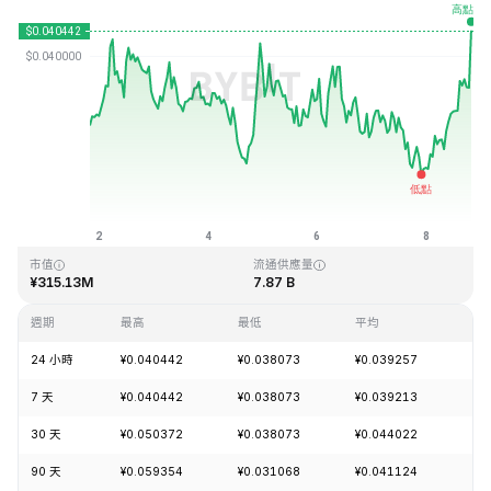
最近更新時間：2026-08-08 20:09 (GMT+0)
歷史最高價格
歷史最低價格
¥1.20
¥0.029535
市值
流通供應量
¥315.13M
7.87 B
週期
最高
最低
平均
漲
24 小時
¥0.040442
¥0.038073
¥0.039257
+4
7 天
¥0.040442
¥0.038073
¥0.039213
+3
30 天
¥0.050372
¥0.038073
¥0.044022
-1
90 天
¥0.059354
¥0.031068
¥0.041124
+2