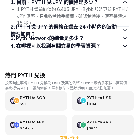
1. 目前，PYTH 兌 JPY 的價格是多少？
1 PYTH 當前價值約 6.405 JPY。Bybit 即時更新 PYTH /
JPY 匯率，且免收兌換手續費。確認兌換後，匯率將鎖定
15 秒。
2. PYTH 兌 JPY 的價格在過去 24 小時內的波動
情況如何？
3. Pyth Network的總量是多少？
4. 在哪裡可以找到有關交易的學習資源？
熱門 PYTH 兌換
按即時匯率將 PYTH 兌換為 USD 及其他法幣。Bybit 聚合多家做市商報價，
為您提供 PYTH 當前價值，匯率精準、點差透明，讓您兌換無憂。
PYTH
to
SGD
PYTH
to
USD
S$0.051
$0.04
PYTH
to
AED
PYTH
to
ARS
د.إ0.147
$60.11
查看更多
↓