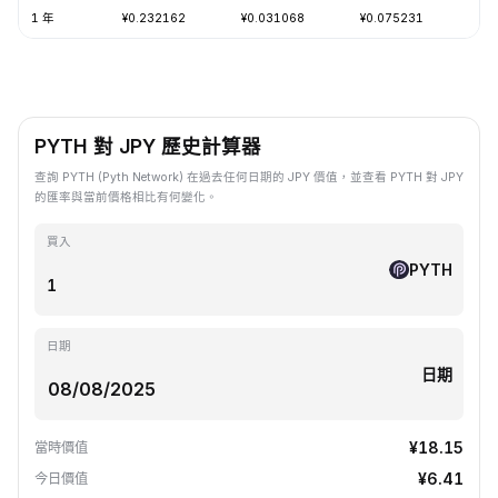
1 年
¥0.232162
¥0.031068
¥0.075231
-6
PYTH 對 JPY 歷史計算器
查詢 PYTH (Pyth Network) 在過去任何日期的 JPY 價值，並查看 PYTH 對 JPY
的匯率與當前價格相比有何變化。
買入
PYTH
日期
日期
¥18.15
當時價值
¥6.41
今日價值