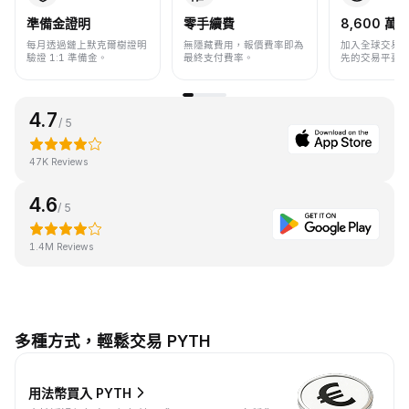
準備金證明
零手續費
8,600 萬+
每月透過鏈上默克爾樹證明
無隱藏費用，報價費率即為
加入全球交易
驗證 1:1 準備金。
最終支付費率。
先的交易平臺
4.7
/ 5
47K Reviews
4.6
/ 5
1.4M Reviews
多種方式，輕鬆交易 PYTH
用法幣買入 PYTH