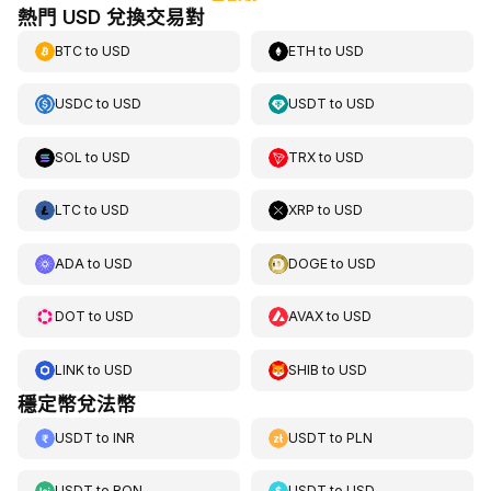
熱門 USD 兌換交易對
BTC
to
USD
ETH
to
USD
USDC
to
USD
USDT
to
USD
SOL
to
USD
TRX
to
USD
LTC
to
USD
XRP
to
USD
ADA
to
USD
DOGE
to
USD
DOT
to
USD
AVAX
to
USD
LINK
to
USD
SHIB
to
USD
穩定幣兌法幣
USDT
to
INR
USDT
to
PLN
USDT
to
RON
USDT
to
USD