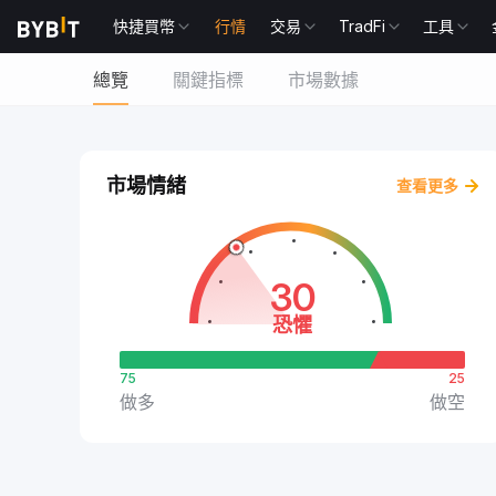
快捷買幣
行情
交易
TradFi
工具
總覽
關鍵指標
市場數據
市場情緒
查看更多
30
恐懼
75
25
做多
做空