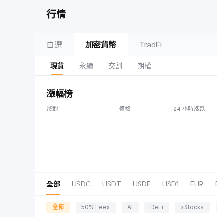
行情
自選
加密貨幣
TradFi
現貨
永續
交割
期權
漲幅榜
幣對
價格
24 小時漲跌
全部
USDC
USDT
USDE
USD1
EUR
全部
50% Fees
AI
DeFi
xStocks