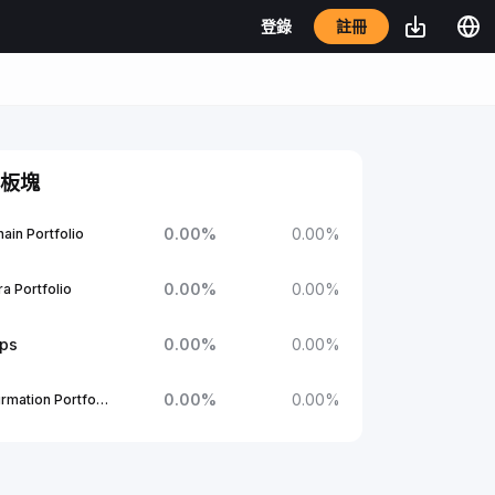
註冊
登錄
板塊
0.00
%
0.00
%
ain Portfolio
0.00
%
0.00
%
a Portfolio
ups
0.00
%
0.00
%
0.00
%
0.00
%
1Confirmation Portfolio