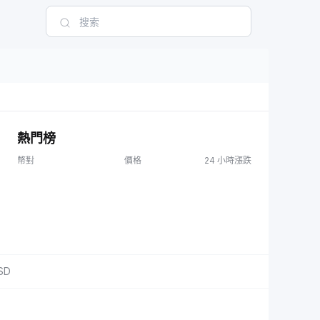
熱門榜
幣對
價格
24 小時漲跌
SD