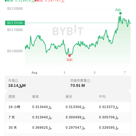
最高
:
0.316619
﷼
最低
:
0.297767
﷼
最近更新時間：2026-08-07 08:44 (GMT+0)
歷史最高價格
歷史最低價格
﷼0.291944
﷼15.79
市值
流通供應量
﷼18.14M
70.91 M
週期
最高
最低
平均
漲
24 小時
﷼0.313440
﷼0.313306
﷼0.313373
+
7 天
﷼0.313440
﷼0.300499
﷼0.305706
+
30 天
﷼0.369625
﷼0.297547
﷼0.326595
-