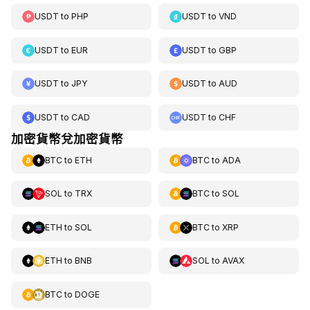
USDT
to
PHP
USDT
to
VND
USDT
to
EUR
USDT
to
GBP
USDT
to
JPY
USDT
to
AUD
USDT
to
CAD
USDT
to
CHF
加密貨幣兌加密貨幣
BTC
to
ETH
BTC
to
ADA
SOL
to
TRX
BTC
to
SOL
ETH
to
SOL
BTC
to
XRP
ETH
to
BNB
SOL
to
AVAX
BTC
to
DOGE