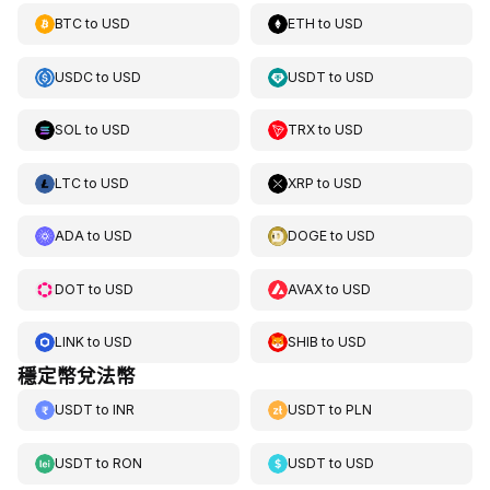
BTC
to
USD
ETH
to
USD
USDC
to
USD
USDT
to
USD
SOL
to
USD
TRX
to
USD
LTC
to
USD
XRP
to
USD
ADA
to
USD
DOGE
to
USD
DOT
to
USD
AVAX
to
USD
LINK
to
USD
SHIB
to
USD
穩定幣兌法幣
USDT
to
INR
USDT
to
PLN
USDT
to
RON
USDT
to
USD