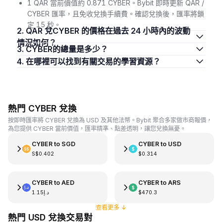
1 QAR 當前價值約 0.871 CYBER。Bybit 即時更新 QAR /
CYBER 匯率，且免收兌換手續費。確認兌換後，匯率將鎖
定 15 秒。
2. QAR 兌CYBER 的價格在過去 24 小時內的波動
情況如何？
3. CYBER的總量是多少？
4. 在哪裡可以找到有關交易的學習資源？
熱門 CYBER 兌換
按即時匯率將 CYBER 兌換為 USD 及其他法幣。Bybit 聚合多家做市商報價，
為您提供 CYBER 當前價值，匯率精準、點差透明，讓您兌換無憂。
CYBER
to
SGD
CYBER
to
USD
S$0.402
$0.314
CYBER
to
AED
CYBER
to
ARS
د.إ1.15
$470.3
查看更多
↓
熱門 USD 兌換交易對