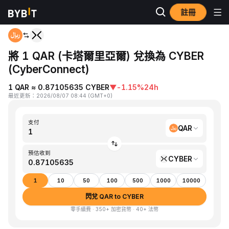
註冊
首頁
QAR to CYBER
將 1 QAR (卡塔爾里亞爾) 兌換為 CYBER
(CyberConnect)
1 QAR ≈ 0.87105635 CYBER
▼
-1.15%
24h
最近更新
：
2026/08/07 08:44
(
GMT+0
)
支付
QAR
預估收到
CYBER
1
10
50
100
500
1000
10000
閃兌 QAR to CYBER
零手續費 · 350+ 加密貨幣 · 40+ 法幣