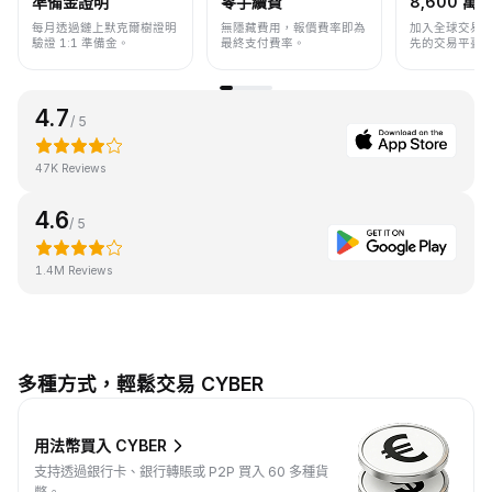
準備金證明
零手續費
8,600 萬+
每月透過鏈上默克爾樹證明
無隱藏費用，報價費率即為
加入全球交易
驗證 1:1 準備金。
最終支付費率。
先的交易平臺
4.7
/ 5
47K Reviews
4.6
/ 5
1.4M Reviews
多種方式，輕鬆交易 CYBER
用法幣買入 CYBER
支持透過銀行卡、銀行轉賬或 P2P 買入 60 多種貨