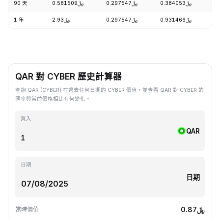
90 天
﷼0.581509
﷼0.297547
﷼0.384053
-
1 年
﷼2.93
﷼0.297547
﷼0.931466
-
QAR 對 CYBER 歷史計算器
查詢 QAR (CYBER) 在過去任何日期的 CYBER 價值，並查看 QAR 對 CYBER 的
匯率與當前價格相比有何變化。
買入
QAR
日期
日期
﷼0.87
當時價值