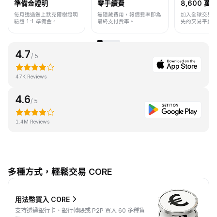
準備金證明
零手續費
8,600 萬+
每月透過鏈上默克爾樹證明
無隱藏費用，報價費率即為
加入全球交易
驗證 1:1 準備金。
最終支付費率。
先的交易平臺
4.7
/ 5
47K Reviews
4.6
/ 5
1.4M Reviews
多種方式，輕鬆交易 CORE
用法幣買入 CORE
支持透過銀行卡、銀行轉賬或 P2P 買入 60 多種貨