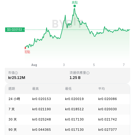
最近更新時間：2026-08-07 08:47 (GMT+0)
歷史最高價格
歷史最低價格
kr6.14
kr0.016723
市值
流通供應量
kr25.12M
1.25 B
週期
最高
最低
平均
漲
24 小時
kr0.020153
kr0.020019
kr0.020086
+
7 天
kr0.021190
kr0.018512
kr0.020030
+
30 天
kr0.025248
kr0.017130
kr0.021742
-
90 天
kr0.044365
kr0.017130
kr0.027377
-