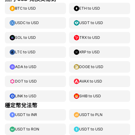
BTC
to
USD
ETH
to
USD
USDC
to
USD
USDT
to
USD
SOL
to
USD
TRX
to
USD
LTC
to
USD
XRP
to
USD
ADA
to
USD
DOGE
to
USD
DOT
to
USD
AVAX
to
USD
LINK
to
USD
SHIB
to
USD
穩定幣兌法幣
USDT
to
INR
USDT
to
PLN
USDT
to
RON
USDT
to
USD