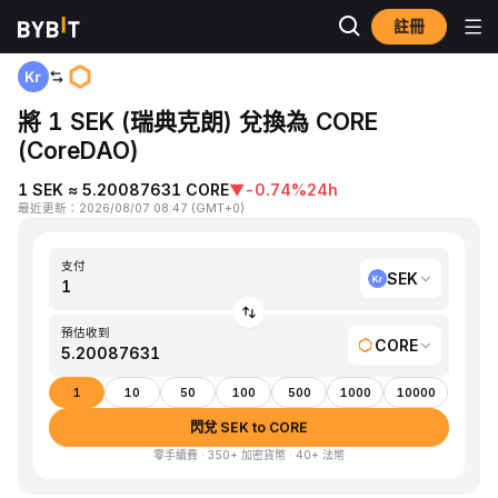
註冊
首頁
SEK to CORE
將 1 SEK (瑞典克朗) 兌換為 CORE
(CoreDAO)
1 SEK ≈ 5.20087631 CORE
▼
-0.74%
24h
最近更新
：
2026/08/07 08:47
(
GMT+0
)
支付
SEK
預估收到
CORE
1
10
50
100
500
1000
10000
閃兌 SEK to CORE
零手續費 · 350+ 加密貨幣 · 40+ 法幣