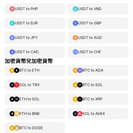
USDT
to
PHP
USDT
to
VND
USDT
to
EUR
USDT
to
GBP
USDT
to
JPY
USDT
to
AUD
USDT
to
CAD
USDT
to
CHF
加密貨幣兌加密貨幣
BTC
to
ETH
BTC
to
ADA
SOL
to
TRX
BTC
to
SOL
ETH
to
SOL
BTC
to
XRP
ETH
to
BNB
SOL
to
AVAX
BTC
to
DOGE