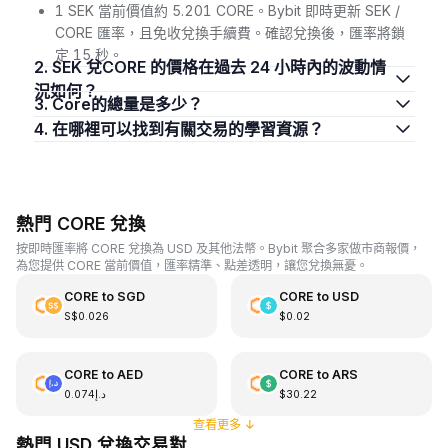
1 SEK 當前價值約 5.201 CORE。Bybit 即時更新 SEK /
CORE 匯率，且免收兌換手續費。確認兌換後，匯率將鎖
定 15 秒。
2. SEK 兌CORE 的價格在過去 24 小時內的波動情
況如何？
3. Core的總量是多少？
4. 在哪裡可以找到有關交易的學習資源？
熱門 CORE 兌換
按即時匯率將 CORE 兌換為 USD 及其他法幣。Bybit 聚合多家做市商報價，
為您提供 CORE 當前價值，匯率精準、點差透明，讓您兌換無憂。
CORE
to
SGD
CORE
to
USD
S$0.026
$0.02
CORE
to
AED
CORE
to
ARS
د.إ0.074
$30.22
查看更多
↓
熱門 USD 兌換交易對