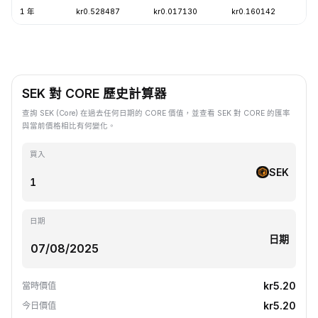
1 年
kr0.528487
kr0.017130
kr0.160142
-
SEK 對 CORE 歷史計算器
查詢 SEK (Core) 在過去任何日期的 CORE 價值，並查看 SEK 對 CORE 的匯率
與當前價格相比有何變化。
買入
SEK
日期
日期
kr5.20
當時價值
kr5.20
今日價值