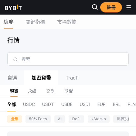
註冊
總覽
關鍵指標
市場數據
行情
自選
加密貨幣
TradFi
現貨
永續
交割
期權
全部
USDC
USDT
USDE
USD1
EUR
BRL
PLN
全部
50% Fees
AI
DeFi
xStocks
風險投資區