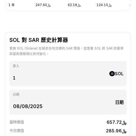
1 年
﷼247.60
﷼62.18
﷼124.15
-57
SOL 對 SAR 歷史計算器
查詢 SOL (Solana) 在過去任何日期的 SAR 價值，並查看 SOL 對 SAR 的匯率
與當前價格相比有何變化。
買入
SOL
日期
日期
﷼657.72
當時價值
﷼285.96
今日價值