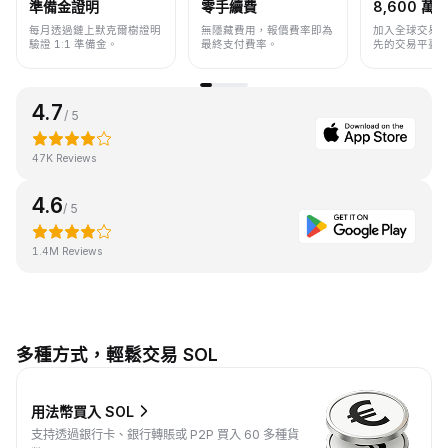
準備金證明
零手續費
8,600 萬+
每月透過鏈上默克爾樹證明
無隱藏費用，報價費率即為
加入全球交易
驗證 1:1 準備金。
最終支付費率。
先的交易平臺
4.7
/ 5
47K Reviews
4.6
/ 5
1.4M Reviews
多種方式，輕鬆交易 SOL
用法幣買入 SOL
支持透過銀行卡、銀行轉賬或 P2P 買入 60 多種貨