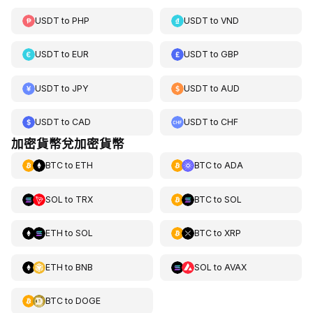
USDT
to
PHP
USDT
to
VND
USDT
to
EUR
USDT
to
GBP
USDT
to
JPY
USDT
to
AUD
USDT
to
CAD
USDT
to
CHF
加密貨幣兌加密貨幣
BTC
to
ETH
BTC
to
ADA
SOL
to
TRX
BTC
to
SOL
ETH
to
SOL
BTC
to
XRP
ETH
to
BNB
SOL
to
AVAX
BTC
to
DOGE