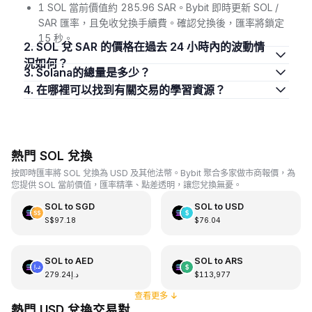
1 SOL 當前價值約 285.96 SAR。Bybit 即時更新 SOL /
SAR 匯率，且免收兌換手續費。確認兌換後，匯率將鎖定
15 秒。
2. SOL 兌 SAR 的價格在過去 24 小時內的波動情
況如何？
3. Solana的總量是多少？
4. 在哪裡可以找到有關交易的學習資源？
熱門 SOL 兌換
按即時匯率將 SOL 兌換為 USD 及其他法幣。Bybit 聚合多家做市商報價，為
您提供 SOL 當前價值，匯率精準、點差透明，讓您兌換無憂。
SOL
to
SGD
SOL
to
USD
S$97.18
$76.04
SOL
to
AED
SOL
to
ARS
د.إ279.24
$113,977
查看更多
↓
熱門 USD 兌換交易對