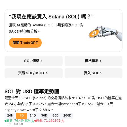
“我現在應該買入 Solana (SOL) 嗎？”
獲取 AI 驅動的 Solana (SOL) 市場洞察及 SOL 對
SAR 即時價格分析。
問問 TradeGPT
SOL 價格
價格預測
交易 SOL/USDT
買入 SOL
SOL 對 USD 匯率走勢圖
截至今天，1 SOL (Solana) 的交易價格為 $76.04。SOL 對 USD 的匯率在過
去 24 小時內up了 3.32%，過去一週increased了 6.85%，過去 30 天
slightly downward了 2.68%。
24H
7D
14D
30D
60D
200D
最高
:
76.454834
﷼
最低
:
71.162975
﷼