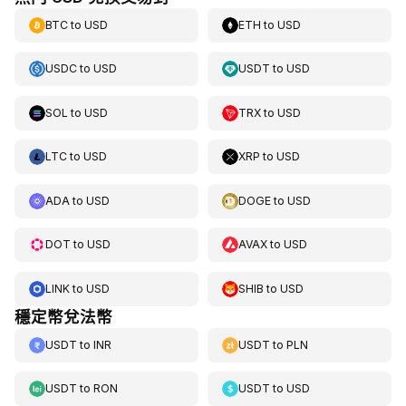
BTC
to
USD
ETH
to
USD
USDC
to
USD
USDT
to
USD
SOL
to
USD
TRX
to
USD
LTC
to
USD
XRP
to
USD
ADA
to
USD
DOGE
to
USD
DOT
to
USD
AVAX
to
USD
LINK
to
USD
SHIB
to
USD
穩定幣兌法幣
USDT
to
INR
USDT
to
PLN
USDT
to
RON
USDT
to
USD