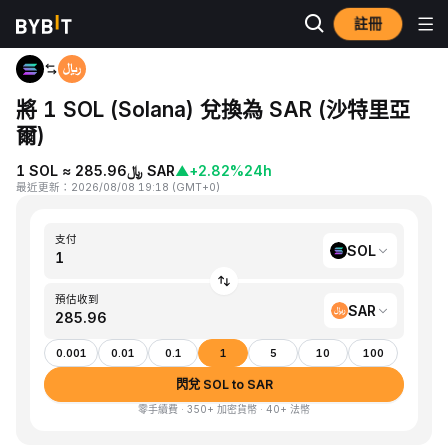
註冊
首頁
SOL to SAR
將 1 SOL (Solana) 兌換為 SAR (沙特里亞
爾)
1 SOL ≈ ﷼285.96 SAR
▲
+2.82%
24h
最近更新
：
2026/08/08 19:18
(
GMT+0
)
支付
SOL
預估收到
SAR
0.001
0.01
0.1
1
5
10
100
閃兌 SOL to SAR
零手續費 · 350+ 加密貨幣 · 40+ 法幣