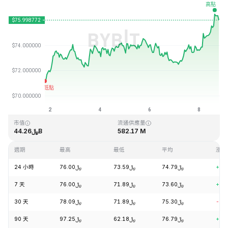
最近更新時間：2026-08-08 19:18 (GMT+0)
歷史最高價格
歷史最低價格
﷼0.500801
﷼293.31
市值
流通供應量
﷼44.26B
582.17 M
週期
最高
最低
平均
漲跌
24 小時
﷼76.00
﷼73.59
﷼74.79
+3.
7 天
﷼76.00
﷼71.89
﷼73.60
+6.
30 天
﷼78.09
﷼71.89
﷼75.30
-2.
90 天
﷼97.25
﷼62.18
﷼76.79
+16