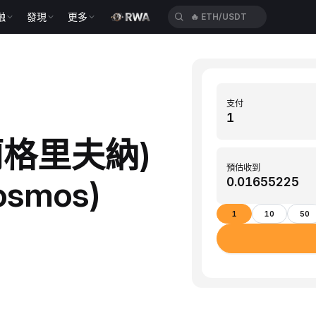
融
發現
更多
🔥
ETH/USDT
支付
克蘭格里夫納)
預估收到
smos)
1
10
50