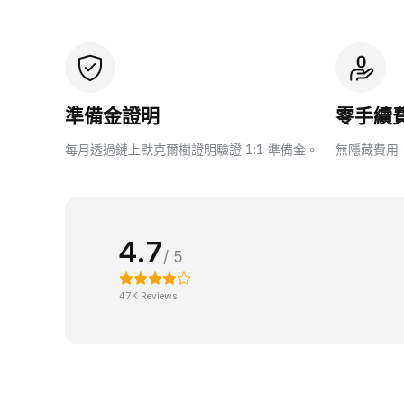
準備金證明
零手續
每月透過鏈上默克爾樹證明驗證 1:1 準備金。
無隱藏費用
4.7
/ 5
47K Reviews