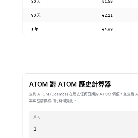
30 天
₴1.59
90 天
₴2.21
1 年
₴4.89
ATOM 對 ATOM 歷史計算器
查詢 ATOM (Cosmos) 在過去任何日期的 ATOM 價值，並查看 A
率與當前價格相比有何變化。
買入