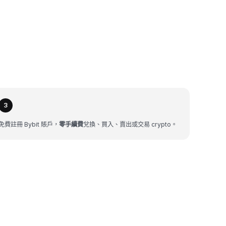
3
免費註冊 Bybit 賬戶，
零手續費
兌換、買入、賣出或交易 crypto。