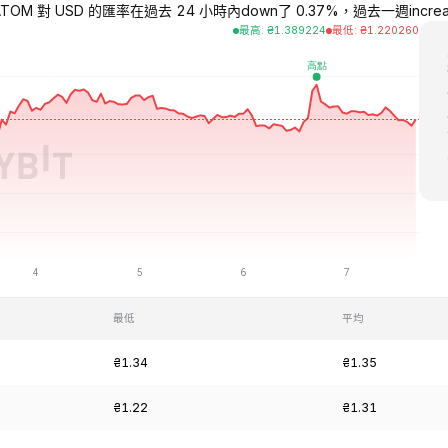
OM 對 USD 的匯率在過去 24 小時內down了 0.37%，過去一週increased了
最高
:
₴
1.389224
最低
:
₴
1.220260
最低
平均
₴1.34
₴1.35
₴1.22
₴1.31