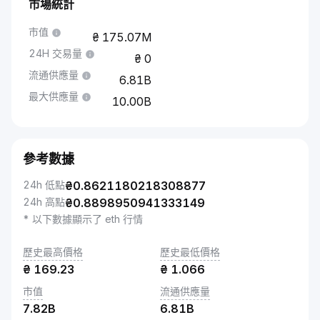
市場統計
市值
175.07M
24H 交易量
0
流通供應量
6.81B
最大供應量
10.00B
參考數據
24h 低點
₴
0.8621180218308877
24h 高點
₴
0.8898950941333149
* 以下數據顯示了 eth 行情
歷史最高價格
歷史最低價格
₴
169.23
₴
1.066
市值
流通供應量
7.82B
6.81B