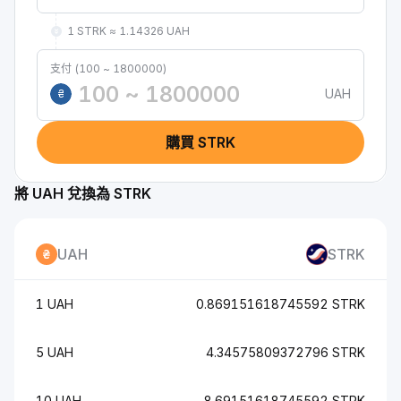
1 STRK ≈ 1.14326 UAH
支付 (100 ~ 1800000)
UAH
₴
購買 STRK
將 UAH 兌換為 STRK
UAH
STRK
1 UAH
0.869151618745592 STRK
5 UAH
4.34575809372796 STRK
10 UAH
8.69151618745592 STRK