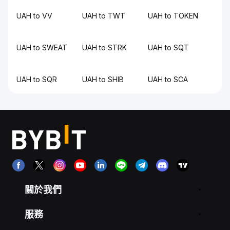
UAH to VV
UAH to TWT
UAH to TOKEN
UAH to SWEAT
UAH to STRK
UAH to SQT
UAH to SQR
UAH to SHIB
UAH to SCA
關於我們
服務