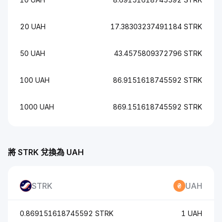
20 UAH
17.38303237491184 STRK
50 UAH
43.4575809372796 STRK
100 UAH
86.9151618745592 STRK
1000 UAH
869.151618745592 STRK
將 STRK 兌換為 UAH
STRK
UAH
0.869151618745592 STRK
1 UAH