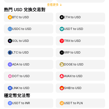
查看更多
↓
熱門 USD 兌換交易對
BTC
to
USD
ETH
to
USD
USDC
to
USD
USDT
to
USD
SOL
to
USD
TRX
to
USD
LTC
to
USD
XRP
to
USD
ADA
to
USD
DOGE
to
USD
DOT
to
USD
AVAX
to
USD
LINK
to
USD
SHIB
to
USD
穩定幣兌法幣
USDT
to
INR
USDT
to
PLN