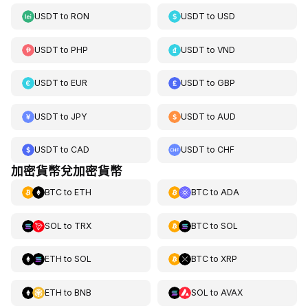
USDT
to
RON
USDT
to
USD
USDT
to
PHP
USDT
to
VND
USDT
to
EUR
USDT
to
GBP
USDT
to
JPY
USDT
to
AUD
USDT
to
CAD
USDT
to
CHF
加密貨幣兌加密貨幣
BTC
to
ETH
BTC
to
ADA
SOL
to
TRX
BTC
to
SOL
ETH
to
SOL
BTC
to
XRP
ETH
to
BNB
SOL
to
AVAX