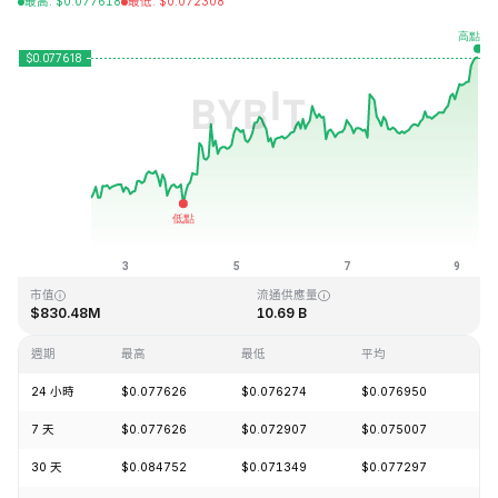
最高
:
$
0.077618
最低
:
$
0.072308
最近更新時間：2026-08-09 09:09 (GMT+0)
歷史最高價格
歷史最低價格
$1.29
$0.067711
市值
流通供應量
$830.48M
10.69 B
週期
最高
最低
平均
漲
24 小時
$0.077626
$0.076274
$0.076950
+3
7 天
$0.077626
$0.072907
$0.075007
+7
30 天
$0.084752
$0.071349
$0.077297
+1