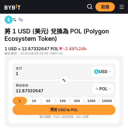
註冊
首頁
USD to POL
將 1 USD (美元) 兌換為 POL (Polygon
Ecosystem Token)
1 USD ≈ 12.87332647 POL
▼
-2.48%
24h
最近更新
：
2026/08/09 09:09
(
GMT+0
)
支付
USD
預估收到
POL
1
10
50
100
500
1000
10000
閃兌 USD to POL
零手續費 · 350+ 加密貨幣 · 40+ 法幣