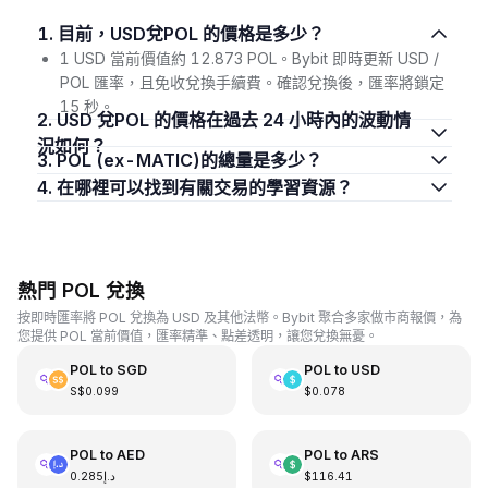
1. 目前，USD兌POL 的價格是多少？
1 USD 當前價值約 12.873 POL。Bybit 即時更新 USD /
POL 匯率，且免收兌換手續費。確認兌換後，匯率將鎖定
15 秒。
2. USD 兌POL 的價格在過去 24 小時內的波動情
況如何？
3. POL (ex-MATIC)的總量是多少？
4. 在哪裡可以找到有關交易的學習資源？
熱門 POL 兌換
按即時匯率將 POL 兌換為 USD 及其他法幣。Bybit 聚合多家做市商報價，為
您提供 POL 當前價值，匯率精準、點差透明，讓您兌換無憂。
POL
to
SGD
POL
to
USD
S$0.099
$0.078
POL
to
AED
POL
to
ARS
د.إ0.285
$116.41