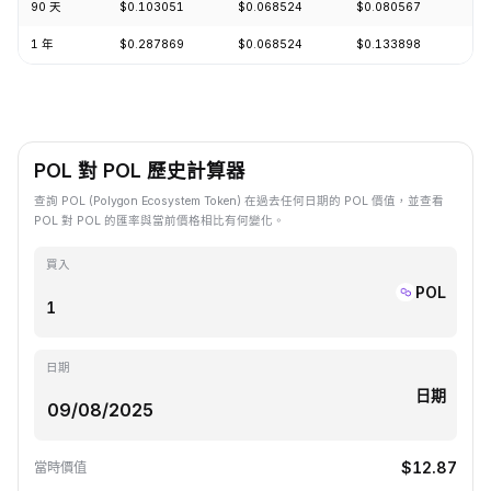
90 天
$0.103051
$0.068524
$0.080567
+3
1 年
$0.287869
$0.068524
$0.133898
-6
POL 對 POL 歷史計算器
查詢 POL (Polygon Ecosystem Token) 在過去任何日期的 POL 價值，並查看
POL 對 POL 的匯率與當前價格相比有何變化。
買入
POL
日期
日期
$12.87
當時價值