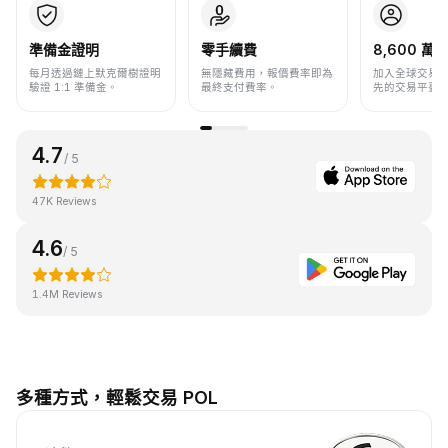
準備金證明
零手續費
8,600 萬+
每月透過鏈上默克爾樹證明
無隱藏費用，報價費率即為
加入全球交易
驗證 1:1 準備金。
最終支付費率。
先的交易平臺
4.7
/ 5
47K Reviews
4.6
/ 5
1.4M Reviews
多種方式，輕鬆交易 POL