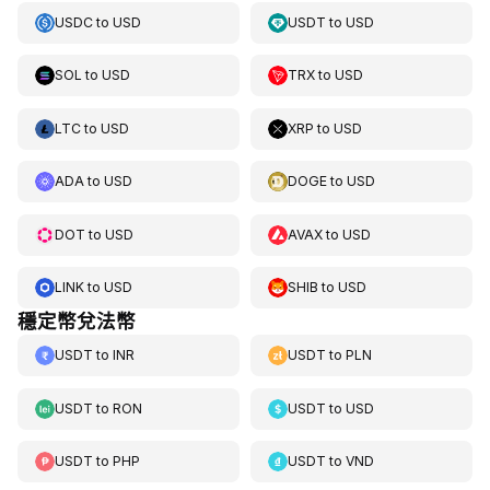
USDC
to
USD
USDT
to
USD
SOL
to
USD
TRX
to
USD
LTC
to
USD
XRP
to
USD
ADA
to
USD
DOGE
to
USD
DOT
to
USD
AVAX
to
USD
LINK
to
USD
SHIB
to
USD
穩定幣兌法幣
USDT
to
INR
USDT
to
PLN
USDT
to
RON
USDT
to
USD
USDT
to
PHP
USDT
to
VND