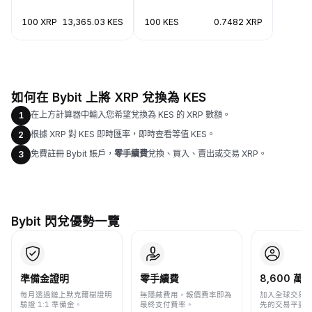
100 XRP
13,365.03 KES
100 KES
0.7482 XRP
如何在 Bybit 上將 XRP 兌換為 KES
在上方計算器中輸入您希望兌換為 KES 的 XRP 數額。
1
根據 XRP 對 KES 即時匯率，即時查看等值 KES。
2
免費註冊 Bybit 賬戶，
零手續費
兌換、買入、賣出或交易 XRP。
3
Bybit 閃兌優勢一覽
準備金證明
零手續費
8,600 萬+
每月透過鏈上默克爾樹證明
無隱藏費用，報價費率即為
加入全球交易
驗證 1:1 準備金。
最終支付費率。
先的交易平臺