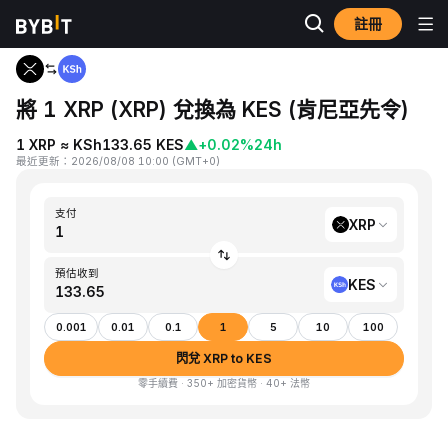
註冊
首頁
XRP to KES
將 1 XRP (XRP) 兌換為 KES (肯尼亞先令)
1 XRP ≈ KSh133.65 KES
▲
+0.02%
24h
最近更新
：
2026/08/08 10:00
(
GMT+0
)
支付
XRP
預估收到
KES
0.001
0.01
0.1
1
5
10
100
閃兌 XRP to KES
零手續費 · 350+ 加密貨幣 · 40+ 法幣