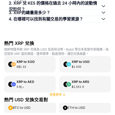
2. XRP 兌 KES 的價格在過去 24 小時內的波動情
況如何？
3. XRP的總量是多少？
4. 在哪裡可以找到有關交易的學習資源？
熱門 XRP 兌換
按即時匯率將 XRP 兌換為 USD 及其他法幣。Bybit 聚合多家做市商報價，為
您提供 XRP 當前價值，匯率精準、點差透明，讓您兌換無憂。
XRP
to
SGD
XRP
to
USD
S$1.32
$1.035
XRP
to
AED
XRP
to
ARS
د.إ3.8
$1,551.9
查看更多
↓
熱門 USD 兌換交易對
BTC
to
USD
ETH
to
USD