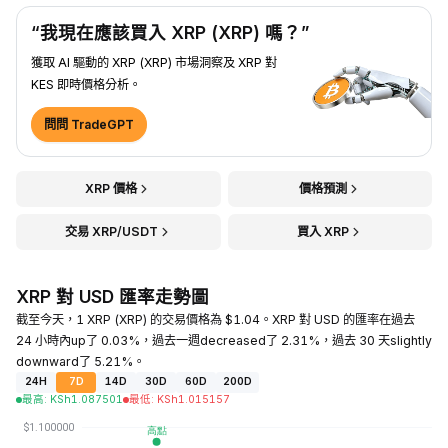
“我現在應該買入 XRP (XRP) 嗎？”
獲取 AI 驅動的 XRP (XRP) 市場洞察及 XRP 對
KES 即時價格分析。
問問 TradeGPT
XRP 價格
價格預測
交易 XRP/USDT
買入 XRP
XRP 對 USD 匯率走勢圖
截至今天，1 XRP (XRP) 的交易價格為 $1.04。XRP 對 USD 的匯率在過去
24 小時內up了 0.03%，過去一週decreased了 2.31%，過去 30 天slightly
downward了 5.21%。
24H
7D
14D
30D
60D
200D
最高
:
KSh
1.087501
最低
:
KSh
1.015157