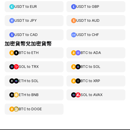
USDT
to
EUR
USDT
to
GBP
USDT
to
JPY
USDT
to
AUD
USDT
to
CAD
USDT
to
CHF
加密貨幣兌加密貨幣
BTC
to
ETH
BTC
to
ADA
SOL
to
TRX
BTC
to
SOL
ETH
to
SOL
BTC
to
XRP
ETH
to
BNB
SOL
to
AVAX
BTC
to
DOGE