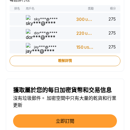
排名
用戶名
獎勵
積分
275
sky***@****
300
USDT
275
dor***@****
220
USDT
275
jay***@****
150
USDT
瞭解詳情
獲取屬於您的每日加密貨幣和交易信息
沒有垃圾郵件。 加密空間中只有大量的乾貨和行業
更新
立即訂閱