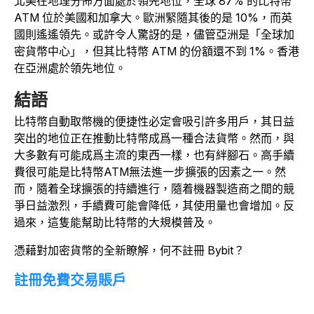
北美在地理分佈方面處於領先地位，全球 87% 的比特幣
ATM 位於美國和加拿大。歐洲緊隨其後的是 10%，而英
國則遙遙領先。或許令人驚訝的是，儘管亞洲是「全球加
密貨幣中心」，但其比特幣 ATM 的份額還不到 1%。香港
在亞洲處於領先地位。
結語
比特幣自動取幣機的便捷性必定會吸引許多用戶，其日益
突出的地位正在推動比特幣成爲一種合法貨幣。然而，與
大多數有可能成爲主流的東西一樣，也有絆腳石。高手續
費很可能是比特幣ATM無法進一步擴張的因素之一。然
而，隨着全球擴張的持續進行，隨着機器製造商之間的競
爭日益激烈，手續費可能會降低，其使用量也會增加。反
過來，這隻能幫助比特幣的大規模普及。
憑藉對加密貨幣的全新瞭解，何不註冊 Bybit？
註冊免費交易賬戶