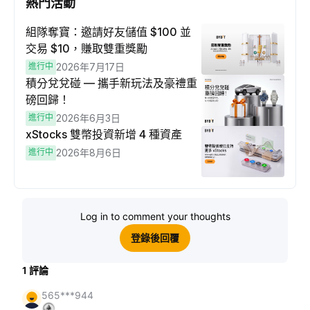
熱門活動
組隊奪寶：邀請好友儲值 $100 並
交易 $10，賺取雙重獎勵
進行中
2026年7月17日
積分兌兌碰 — 攜手新玩法及豪禮重
磅回歸！
進行中
2026年6月3日
xStocks 雙幣投資新增 4 種資產
進行中
2026年8月6日
Log in to comment your thoughts
登錄後回覆
1
評論
565***944