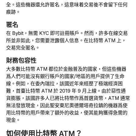
全。這些機器還允許匿名，這意味着交易後不會留下任何
痕跡。
匿名
在 Bybit，無需 KYC 即可註冊賬戶。然而，許多在線交易
所並非如此，您需要泄露個人信息。在比特幣 ATM 上，
交易完全匿名。
財務包容性
大多數比特幣 ATM 都位於金融普及的國家，但這些機器
爲人們可能沒有銀行賬戶的國家/地區的用戶提供了生命
線。例如，在委內瑞拉，該國近年來經歷了極端經濟困
難，首臺比特幣 ATM 於 2019 年 9 月上線。由於惡性通
貨膨脹，該國許多人已將比特幣作爲首選貨幣，ATM 通常
無法發放現金，因此聖安東尼奧德爾塔奇拉鎮的機器爲使
用比特幣的用戶帶來了額外的收益，使其能夠獲得急需的
現金。
如何使用比特幣 ATM？