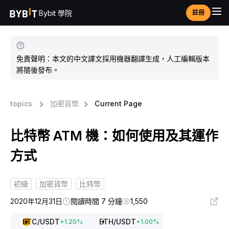
Bybit 學院
註冊
免責聲明：本文的中文譯文採用機器翻譯生成，人工編輯版本
將隨後發布。
topics
加密貨幣
Current Page
比特幣 ATM 機：如何使用及其運作
方式
初級
加密貨幣
比特幣
2020年12月31日
閱讀時間 7 分鐘
1,550
BTC
/USDT
ETH
/USDT
+
1.20
%
+
1.00
%