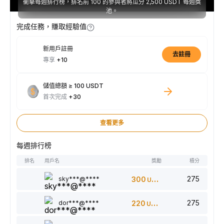
衝擊每週排行榜，排名前 100 的參與者將瓜分 2,500 USDT 每週獎
池。
完成任務，賺取經驗值
新用戶註冊
去註冊
專享
+10
儲值總額 ≥ 100 USDT
首次完成
+30
查看更多
每週排行榜
排名
用戶名
獎勵
積分
275
sky***@****
300
USDT
275
dor***@****
220
USDT