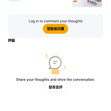
Log in to comment your thoughts
登錄後回覆
評論
Share your thoughts and drive the conversation.
發表首評