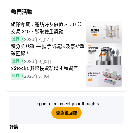
熱門活動
組隊奪寶：邀請好友儲值 $100 並
交易 $10，賺取雙重獎勵
進行中
2026年7月17日
積分兌兌碰 — 攜手新玩法及豪禮重
磅回歸！
進行中
2026年6月3日
xStocks 雙幣投資新增 4 種資產
進行中
2026年8月6日
Log in to comment your thoughts
登錄後回覆
評論