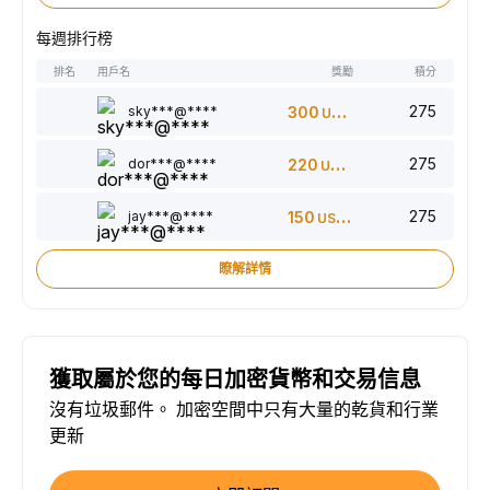
每週排行榜
排名
用戶名
獎勵
積分
275
sky***@****
300
USDT
275
dor***@****
220
USDT
275
jay***@****
150
USDT
瞭解詳情
獲取屬於您的每日加密貨幣和交易信息
沒有垃圾郵件。 加密空間中只有大量的乾貨和行業
更新