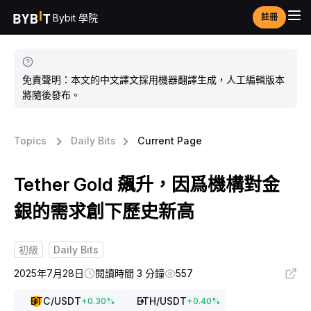
Bybit 學院
註冊
免責聲明：本文的中文譯文採用機器翻譯生成，人工編輯版本
將隨後發布。
Topics
Daily Bits
Current Page
Tether Gold 飆升，因爲機構對金
銀的需求創下歷史新高
初級
Daily Bits
2025年7月28日
閱讀時間 3 分鐘
557
BTC
/USDT
ETH
/USDT
+
0.30
%
+
0.40
%