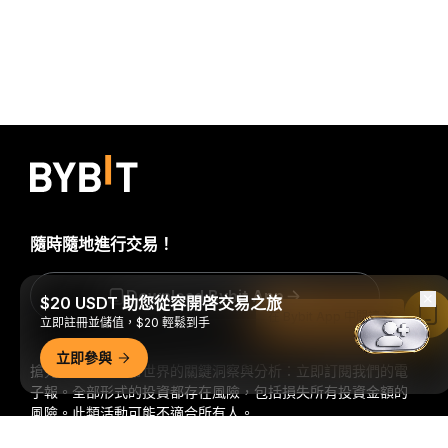
隨時隨地進行交易！
Download Bybit App
$20 USDT 助您從容開啓交易之旅
在 Bybit App 中閱讀
立即註冊並儲值，$20 輕鬆到手
立即參與
搶先掌握加密貨幣世界的關鍵洞察與分析：立即訂閱我們的電
子報。
全部形式的投資都存在風險，包括損失所有投資金額的
風險。此類活動可能不適合所有人。
詳細概要