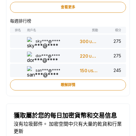
查看更多
每週排行榜
排名
用戶名
獎勵
積分
275
sky***@****
300
USDT
275
dor***@****
220
USDT
245
san***@****
150
USDT
瞭解詳情
獲取屬於您的每日加密貨幣和交易信息
沒有垃圾郵件。 加密空間中只有大量的乾貨和行業
更新