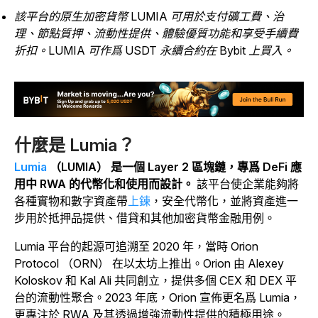
該平台的原生加密貨幣 LUMIA 可用於支付礦工費、治
理、節點質押、流動性提供、體驗優質功能和享受手續費
折扣。LUMIA 可作爲 USDT 永續合約在 Bybit 上買入。
什麼是 Lumia？
Lumia
（LUMIA） 是一個 Layer 2 區塊鏈，專爲 DeFi 應
用中 RWA 的代幣化和使用而設計。
該平台使企業能夠將
各種實物和數字資產帶
上鍊
，安全代幣化，並將資產進一
步用於抵押品提供、借貸和其他加密貨幣金融用例。
Lumia 平台的起源可追溯至 2020 年，當時 Orion
Protocol （ORN） 在以太坊上推出。Orion 由 Alexey
Koloskov 和 Kal Ali 共同創立，提供多個 CEX 和 DEX 平
台的流動性聚合。2023 年底，Orion 宣佈更名爲 Lumia，
更專注於 RWA 及其透過增強流動性提供的積極用途。