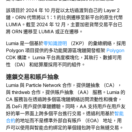
該項目於 2024 年 10 月從以太坊過渡到自己的 Layer 2
鏈，ORN 代幣將以 1：1 的比例遷移至新平台的原生代幣
LUMIA。截至 2024 年 12 月，主要加密貨幣交易平台已
將 ORN 遷移至 LUMIA 或正在遷移。
Lumia 是一個
基於
零知識證明
（ZKP） 的彙總網絡，採用
Polygon 項目提供的多功能開源區塊鏈開發框架
Polygon
CDK 構建。
Lumia 平台高度模塊化，其執行、數據可用
性 （DA） 和結算層採用不同的組件。
連鎖交易和賬戶抽象
Lumia 與 Particle Network 合作，提供鏈抽象 （CA），
與 thirdweb 合作，提供賬戶抽象 （AA） 服務。
Lumia 的
CA 服務旨在透過跨多個區塊鏈網絡訪問流動性和機會，
爲 DeFi 用戶提供單鏈體驗。同時，AA 支持用戶在用戶友
好的單一界面上跨多個平台進行交易。透過利用
基於
智能
合約
的地址而不是標準外部自有賬戶 （EOA） 地址，用
戶可以使用與智能合約綁定的單個錢包跨平台無縫交易。