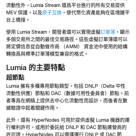
流動性外，Lumia Stream 還爲平台進行的所有交易提供
MEV 保護，以及
原子互換
，使代幣化資產能夠在區塊鏈平
台上橋接。
使用 Lumia Stream，開發者還可以實現虛擬
訂單簿
，顯示
多個交易所之間的最佳交易路徑。這些虛擬訂單簿還可以
將定價信息從自動做市商 （AMM） 資金池中使用的結構
轉換爲與標準訂單簿模型兼容的格式。
Lumia 的主要特點
超節點
Lumia 擁有多種專用節點類型，包括 DNLP（Delta 中性
流動性供應）節點和 DAC（數據可用性委員會）節點。前
者專爲在網絡上提供去中心化流動性而設計，而後者在數
據驗證中起着關鍵作用。
此外，還有 HyperNodes 可用於提供虛擬 Lumia 機器的運
行權利許可，或用於委託給 DNLP 和 DAC 節點運營商的
許可證。HyperNodes 可以選擇運行 DNLP 或 DAC 節