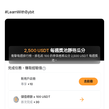
#LearnWithBybit
2,500
USDT
每週獎池靜待瓜分
衝擊每週排行榜，排名前 100 的參與者將瓜分 2,500 USDT 每週獎
池。
完成任務，賺取經驗值
新用戶註冊
去註冊
專享
+10
儲值總額 ≥ 100 USDT
首次完成
+30