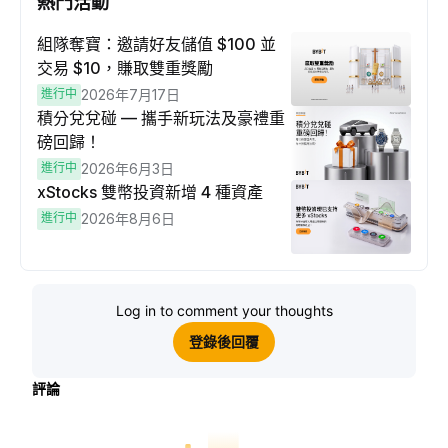
熱門活動
組隊奪寶：邀請好友儲值 $100 並
交易 $10，賺取雙重獎勵
進行中
2026年7月17日
積分兌兌碰 — 攜手新玩法及豪禮重
磅回歸！
進行中
2026年6月3日
xStocks 雙幣投資新增 4 種資產
進行中
2026年8月6日
Log in to comment your thoughts
登錄後回覆
評論