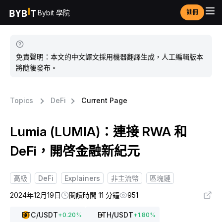
Bybit 學院
註冊
免責聲明：本文的中文譯文採用機器翻譯生成，人工編輯版本
將隨後發布。
Topics
DeFi
Current Page
Lumia (LUMIA)：連接 RWA 和
DeFi，開啓金融新紀元
高級
DeFi
Explainers
非主流幣
區塊鏈
2024年12月19日
閱讀時間 11 分鐘
951
BTC
/USDT
ETH
/USDT
+
0.20
%
+
1.80
%