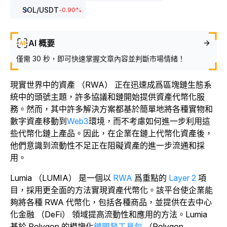
SOL
/USDT
-0.90
%
AI 概要
僅需 30 秒，即可快速掌握文章內容並判斷市場情緒！
現實世界中的資產 （RWA） 正在迅速成爲區塊鏈生態系
統中的頭號主題，許多協議和鏈開始提供資產代幣化服
務。然而，其中許多解決方案都基於簡單地將各種實物和
數字資產移動到
Web3
環境，而不考慮如何進一步利用這
些代幣化鏈上產品。因此，在企業在鏈上代幣化資產後，
他們意識到流動性不足正在阻礙資產的進一步流通和採
用。
Lumia （LUMIA） 是一個
以
RWA
爲重點的
Layer 2
項
目，採用更全面的方法實現資產代幣化。該平台使企業能
夠將各種 RWA 代幣化，包括各種商品，並提供在去中心
化金融 （DeFi） 領域提高流動性和應用的方法。
Lumia
基於 Polygon 的模塊化
鏈開發工具包
（Polygon