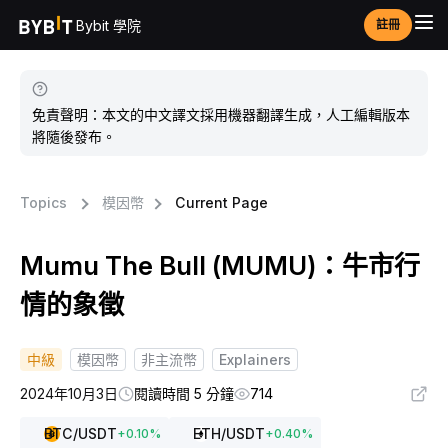
Bybit 學院
註冊
免責聲明：本文的中文譯文採用機器翻譯生成，人工編輯版本
將隨後發布。
Topics
模因幣
Current Page
Mumu The Bull (MUMU)：牛市行
情的象徵
中級
模因幣
非主流幣
Explainers
2024年10月3日
閱讀時間 5 分鐘
714
BTC
/USDT
ETH
/USDT
+
0.10
%
+
0.40
%