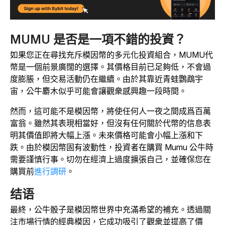
MUMU 是否是一項不錯的投資？
如果您正在尋找充斥模因幣的多元化投資組合，MUMU代
幣是一個前景廣闊的選擇。其價格目前已足夠低，不會過
度膨脹，但交易活動仍在繼續。由於其靠近青蛙鸚鵡宇
宙，公牛麝木似乎可能會讓觀衆感興趣一段時間。
然而，這可能不是模因幣，將使任何人一夜之間成爲百萬
富翁。雖然其表現相當好，但沒有任何關於代幣的信息表
明其價值即將大幅上漲。未來價格可能會小幅上漲和下
跌。由於模因幣固有波動性，投資者在購買 Mumu 公牛時
需要謹慎行事。切勿在經濟上過度擴張自己，並確保您在
購買前
進行調研
。
结语
最終，公牛骰子是模因幣世界中充滿希望的補充。透過關
注市場行情的經典模因，它成功吸引了觀衆並提高了價