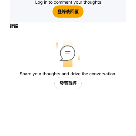
Log in to comment your thoughts
登錄後回覆
評論
Share your thoughts and drive the conversation.
發表首評