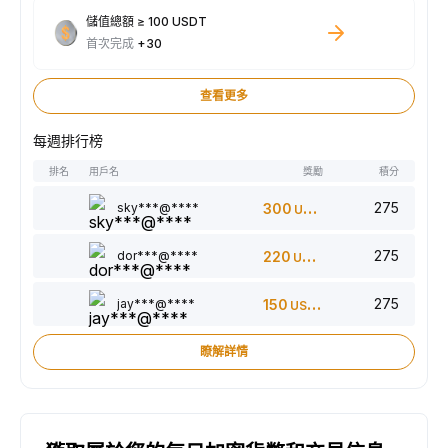
儲值總額 ≥ 100 USDT
首次完成
+30
查看更多
每週排行榜
排名
用戶名
獎勵
積分
275
sky***@****
300
USDT
275
dor***@****
220
USDT
275
jay***@****
150
USDT
瞭解詳情