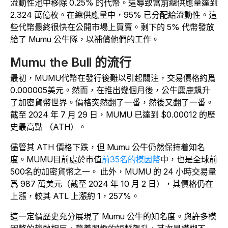
流動性池中移除 0.25% 的代幣。這導致當前總供應量達到
2.324 萬億枚。在總供應量中，95% 已分配給流動性。這
些代幣最終很快在公開市場上買賣。剩下的 5% 代幣發放
給了 Mumu 公牛隊，以補償他們的工作。
Mumu the Bull 的流行
最初，MUMU代幣在發行後難以引起關注，交易價格約爲
0.000005美元。然而，在推出幾個月後，公牛麋鹿飆升
了加密貨幣世界。價格突然翻了一番，然後又翻了一番。
截至 2024 年 7 月 29 日，MUMU 已達到 $0.00012 的歷
史最高點 （ATH）。
儘管其 ATH 價格下跌，但 Mumu 公牛仍然保持着知名
度。MUMU目前處於
市值
前35名的模因幣
中，也是全球前
500名的加密貨幣之一。
此外，MUMU 的 24 小時交易量
爲 987 萬美元（截至 2024 年 10 月 2 日），其價格仍在
上漲，較其 ATL 上漲約 1，257%。
這一定價歷史充分展現了 Mumu 公牛的知名度。與許多模