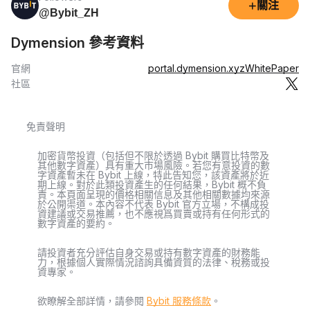
+
關注
@Bybit_ZH
Dymension 參考資料
官網
portal.dymension.xyz
WhitePaper
社區
免責聲明
加密貨幣投資（包括但不限於透過 Bybit 購買比特幣及
其他數字資產）具有重大市場風險。若您有意投資的數
字資產暫未在 Bybit 上線，特此告知您，該資產將於近
期上線。對於此類投資產生的任何結果，Bybit 概不負
責。本頁面呈現的價格相關信息及其他相關數據均來源
於公開渠道。本內容不代表 Bybit 官方立場，不構成投
資建議或交易推薦，也不應視爲買賣或持有任何形式的
數字資產的要約。
請投資者充分評估自身交易或持有數字資產的財務能
力，根據個人實際情況諮詢具備資質的法律、稅務或投
資專家。
欲瞭解全部詳情，請參閱
Bybit 服務條款
。