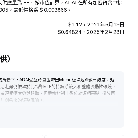
最大供應量爲 --。按市值計算，ADAI 在所有加密貨幣中排
005，最低價格爲 $ 0.993866。
$1.12，2021年5月19日
$0.64824，2025年2月28日
提供）
背景下，ADAI受益於資金流出Meme板塊及AI題材熱度，短
期走勢仍依賴於比特幣ETF的持續淨流入和整體流動性環境，
者短期適度參與趨勢，但嚴格控制止盈位於短期高點（8%回
動加劇帶來的調整風險。
.