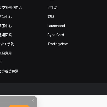
提交案例或申訴
衍生品
幫助中心
理財
客服中心
Launchpad
建議回饋
Bybit Card
Bybit 學院
TradingView
交易費用
PI
官方驗證通道