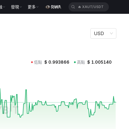
融
發現
更多
🔥
XAUT/USDT
USD
低點
$
0.993866
高點
$
1.005140