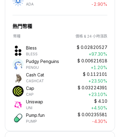
-2.90%
ADA
熱門幣種
幣種
價格 & 24 小時漲跌
$
0.02820527
Bless
+97.30%
BLESS
$
0.00621618
Pudgy Penguins
+1.20%
PENGU
$
0.112101
Cash Cat
+23.50%
CASHCAT
$
0.03224391
Cap
+23.10%
CAP
$
4.10
Uniswap
+4.50%
UNI
$
0.00235581
Pump.fun
-4.30%
PUMP