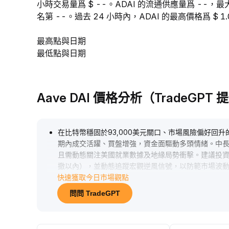
小時交易量爲 $ --。ADAI 的流通供應量爲 --，
名第 --。過去 24 小時內，ADAI 的最高價格爲 $ 1.
最高點與日期
最低點與日期
Aave DAI 價格分析（TradeGPT 
在比特幣穩固於93,000美元關口、市場風險偏好回升的
期內成交活躍、買盤增強，資金面驅動多頭情緒。中長
且需動態關注美國就業數據及地緣局勢衝擊。建議投資
撤以內），並動態追蹤宏觀逆風信號，以防範市場波
快速獲取今日市場觀點
問問 TradeGPT