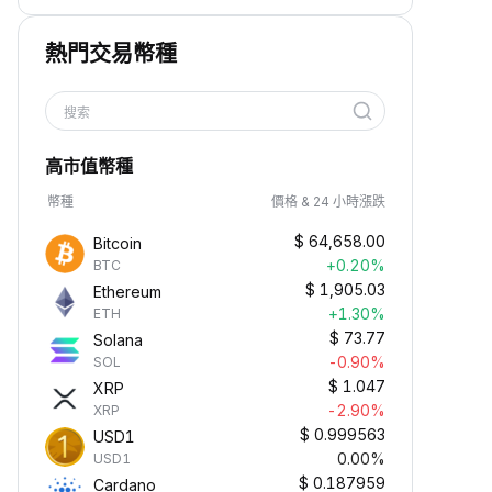
熱門交易幣種
搜索
高市值幣種
幣種
價格 & 24 小時漲跌
$
64,658.00
Bitcoin
+0.20%
BTC
$
1,905.03
Ethereum
+1.30%
ETH
$
73.77
Solana
-0.90%
SOL
$
1.047
XRP
-2.90%
XRP
$
0.999563
USD1
0.00%
USD1
$
0.187959
Cardano