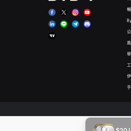
暢
B
公
風
舉
工
伊
手
$20