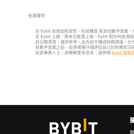
免責聲明
在 Bybit 投資加密貨幣，包括購買 和其他數字
在 Bybit 上線，將來可能會上線。Bybit 對任
自公開渠道，僅供參考。此內容不構成財務建議，也
有數字資產之前，投資者應仔細評估自己的財務狀況
投資專業人士。欲瞭解更多信息，請參閱
Bybit 服
關