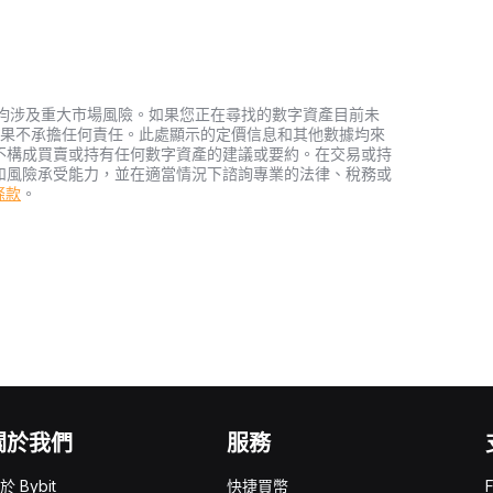
資產，均涉及重大市場風險。如果您正在尋找的數字資產目前未
何投資結果不承擔任何責任。此處顯示的定價信息和其他數據均來
不構成買賣或持有任何數字資產的建議或要約。在交易或持
和風險承受能力，並在適當情況下諮詢專業的法律、稅務或
務條款
。
關於我們
服務
於 Bybit
快捷買幣