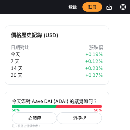
註冊
登錄
價格歷史記錄 (USD)
日期對比
漲跌幅
今天
+0.19%
7 天
+0.12%
14 天
+0.23%
30 天
+0.37%
今天您對 Aave DAI (ADAI) 的感覺如何？
50
%
50
%
積極
消極
注：該信息僅供參考。