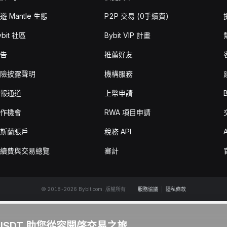
遊 Mantle 生態
P2P 交易 (0手續費)
ybit 社區
Bybit VIP 計畫
告
推薦好友
險披露聲明
機構服務
報通道
上幣申請
作機會
RWA 項目申請
斯蘭賬戶
稅務 API
A
續費與交易總覽
審計
© 2018-2026 Bybit.com. 版權所有
服務協議
|
隱私條款
 USDT 助您從容開啓交易之旅