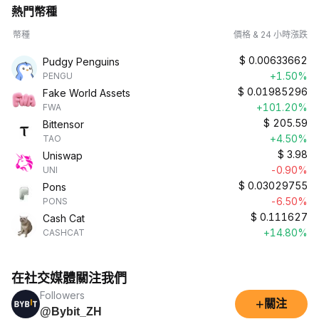
熱門幣種
幣種
價格 & 24 小時漲跌
$
0.00633662
Pudgy Penguins
+1.50%
PENGU
$
0.01985296
Fake World Assets
+101.20%
FWA
$
205.59
Bittensor
+4.50%
TAO
$
3.98
Uniswap
-0.90%
UNI
$
0.03029755
Pons
-6.50%
PONS
$
0.111627
Cash Cat
+14.80%
CASHCAT
在社交媒體關注我們
Followers
+
關注
@Bybit_ZH