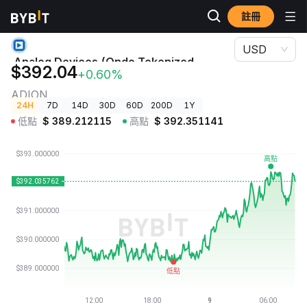
註冊
加密貨幣價格
Analog Devices (Ondo Tokenized Stock) 價格 ADION
USD
Analog Devices (Ondo Tokenized
$392.04
+0.60%
Stock) 價格
ADION
24H
7D
14D
30D
60D
200D
1Y
低點
$
389.212115
高點
$
392.351141