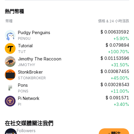
熱門幣種
幣種
價格 & 24 小時漲跌
$
0.00633592
Pudgy Penguins
+5.90%
PENGU
$
0.079894
Tutorial
+100.70%
TUT
$
0.01153596
Jimothy The Raccoon
+31.50%
JIMOTHY
$
0.03087455
StonkBroker
+45.00%
STONKBROKER
$
0.03028543
Pons
+11.00%
PONS
$
0.091571
Pi Network
+3.40%
PI
在社交媒體關注我們
Followers