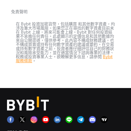
免責聲明
在 Bybit 投資加密貨幣，包括購買 和其他數字資產，均
涉及重大市場風險。如果您正在尋找的數字資產目前未
在 Bybit 上線，將來可能會上線。Bybit 對任何投資結
果不承擔任何責任。此處顯示的定價信息和其他數據均
來自公開渠道，僅供參考。此內容不構成財務建議，也
不構成買賣或持有任何數字資產的建議或要約。在交易
或持有數字資產之前，投資者應仔細評估自己的財務狀
況和風險承受能力，並在適當情況下諮詢專業的法律、
稅務或投資專業人士。欲瞭解更多信息，請參閱
Bybit
服務條款
。