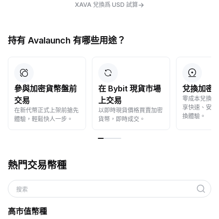
→
XAVA 兌換爲 USD 試算
持有 Avalaunch 有哪些用途？
參與加密貨幣盤前
在 Bybit 現貨市場
兌換加密
零成本兌換加
交易
上交易
享快速、安全
在新代幣正式上架前搶先
以即時現貨價格買賣加密
換體驗。
體驗，輕鬆快人一步。
貨幣，即時成交。
熱門交易幣種
搜索
高市值幣種