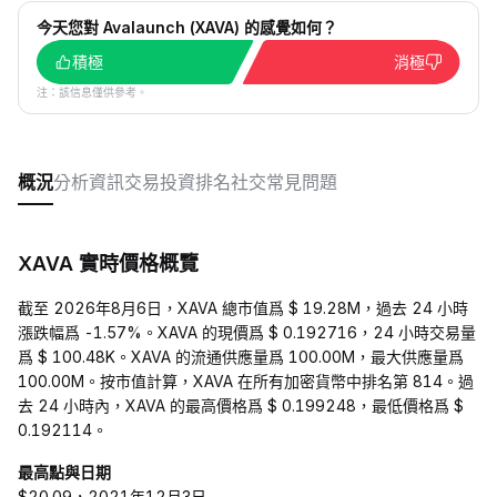
今天您對 Avalaunch (XAVA) 的感覺如何？
積極
消極
注：該信息僅供參考。
概況
分析
資訊
交易
投資
排名
社交
常見問題
XAVA 實時價格概覽
截至 2026年8月6日，XAVA 總市值爲 $ 19.28M，過去 24 小時
漲跌幅爲 -1.57%。XAVA 的現價爲 $ 0.192716，24 小時交易量
爲 $ 100.48K。XAVA 的流通供應量爲 100.00M，最大供應量爲
100.00M。按市值計算，XAVA 在所有加密貨幣中排名第 814。過
去 24 小時內，XAVA 的最高價格爲 $ 0.199248，最低價格爲 $
0.192114。
最高點與日期
$20.09，2021年12月3日