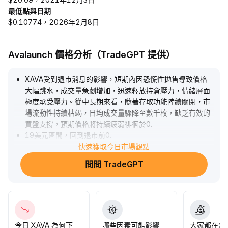
最低點與日期
$0.10774，2026年2月8日
Avalaunch 價格分析（TradeGPT 提供）
XAVA受到退市消息的影響，短期內因恐慌性拋售導致價格
大幅跳水，成交量急劇增加，迅速釋放持倉壓力，情緒層面
極度承受壓力。從中長期來看，隨著存取功能陸續關閉，市
場流動性持續枯竭，日均成交量驟降至數千枚，缺乏有效的
買盤支撐，預期價格將持續疲弱徘徊於0
.
19美元區間，回到退市前0
.
28美元以上的機率極低。建議切勿盲目承擔流動性風險，穩
快速獲取今日市場觀點
健投資者應果斷清倉以回避相關資產。
.
問問 TradeGPT
今日 XAVA 為何下
哪些因素可能影響
大家都在怎