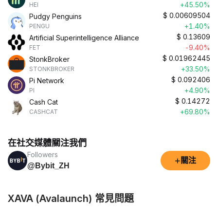
+45.50%
HEI
$
0.00609504
Pudgy Penguins
+1.40%
PENGU
$
0.13609
Artificial Superintelligence Alliance
-9.40%
FET
$
0.01962445
StonkBroker
+33.50%
STONKBROKER
$
0.092406
Pi Network
+4.90%
PI
$
0.14272
Cash Cat
+69.80%
CASHCAT
在社交媒體關注我們
Followers
+
關注
@Bybit_ZH
XAVA (Avalaunch) 常見問題