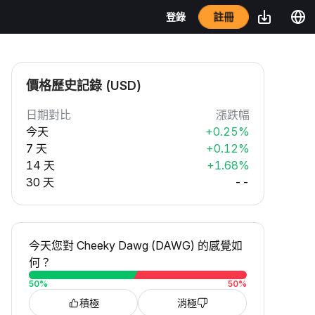
註冊
登錄
價格歷史記錄 (USD)
日期對比
漲跌幅
今天
+0.25%
7 天
+0.12%
14 天
+1.68%
30 天
--
今天您對 Cheeky Dawg (DAWG) 的感覺如
何？
50
%
50
%
積極
消極