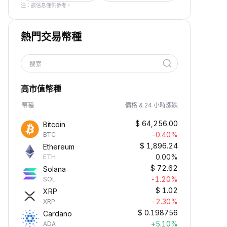
注：該信息僅供參考。
熱門交易幣種
搜索
高市值幣種
幣種
價格 & 24 小時漲跌
$
64,256.00
Bitcoin
-0.40%
BTC
$
1,896.24
Ethereum
0.00%
ETH
$
72.62
Solana
-1.20%
SOL
$
1.02
XRP
-2.30%
XRP
$
0.198756
Cardano
+5.10%
ADA