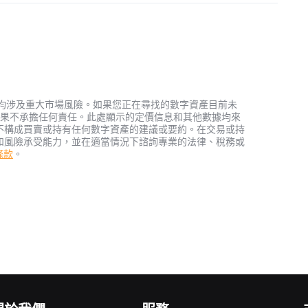
資產，均涉及重大市場風險。如果您正在尋找的數字資產目前未
何投資結果不承擔任何責任。此處顯示的定價信息和其他數據均來
不構成買賣或持有任何數字資產的建議或要約。在交易或持
和風險承受能力，並在適當情況下諮詢專業的法律、稅務或
務條款
。