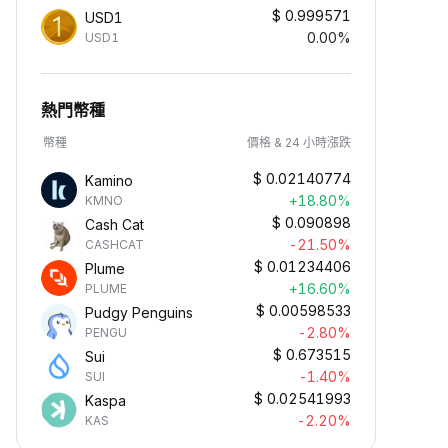
$
0.999571
USD1
0.00%
USD1
熱門幣種
幣種
價格 & 24 小時漲跌
$
0.02140774
Kamino
+18.80%
KMNO
$
0.090898
Cash Cat
-21.50%
CASHCAT
$
0.01234406
Plume
+16.60%
PLUME
$
0.00598533
Pudgy Penguins
-2.80%
PENGU
$
0.673515
Sui
-1.40%
SUI
$
0.02541993
Kaspa
-2.20%
KAS