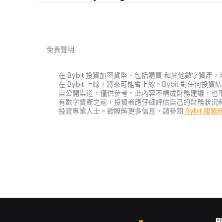
免責聲明
在 Bybit 投資加密貨幣，包括購買 和其他數字
在 Bybit 上線，將來可能會上線。Bybit 對任
自公開渠道，僅供參考。此內容不構成財務建議，也
有數字資產之前，投資者應仔細評估自己的財務狀況
投資專業人士。欲瞭解更多信息，請參閱
Bybit 服