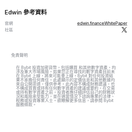
Edwin 參考資料
官網
edwin.finance
WhitePaper
社區
免責聲明
在 Bybit 投資加密貨幣，包括購買 和其他數字資產，均
涉及重大市場風險。如果您正在尋找的數字資產目前未
在 Bybit 上線，將來可能會上線。Bybit 對任何投資結
果不承擔任何責任。此處顯示的定價信息和其他數據均
來自公開渠道，僅供參考。此內容不構成財務建議，也
不構成買賣或持有任何數字資產的建議或要約。在交易
或持有數字資產之前，投資者應仔細評估自己的財務狀
況和風險承受能力，並在適當情況下諮詢專業的法律、
稅務或投資專業人士。欲瞭解更多信息，請參閱 Bybit
服務條款。