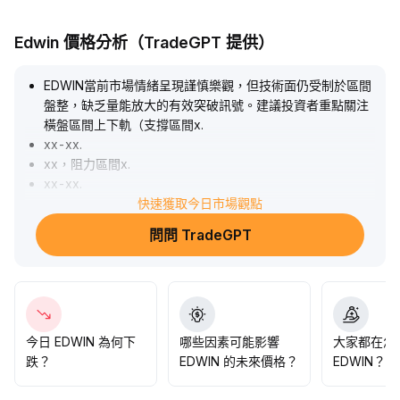
Edwin 價格分析（TradeGPT 提供）
EDWIN當前市場情緒呈現謹慎樂觀，但技術面仍受制於區間
盤整，缺乏量能放大的有效突破訊號。建議投資者重點關注
橫盤區間上下軌（支撐區間x
.
xx-xx
.
xx，阻力區間x
.
xx-xx
.
xx）是否出現放量突破，作為介入或觀望的操作判據。持續
快速獲取今日市場觀點
性趨勢尚待情緒與資金共振驗證，現階段宜保留風險對沖措
問問 TradeGPT
施，避免追高。
.
今日 EDWIN 為何下
哪些因素可能影響
大家都在怎
跌？
EDWIN 的未來價格？
EDWIN？