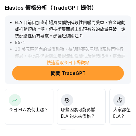
Elastos 價格分析（TradeGPT 提供）
ELA 目前因加密市場風險偏好階段性回暖而受益，資金輪動
或推動短線上漲，但技術層面尚未出現有效的放量突破，走
勢延續性仍有疑慮。建議短線關注 0
.
95-1
.
10 美元區間內的量價聯動，待明確突破訊號出現後再進行
佈局。中長期仍需關注宏觀流動性變化及情緒指標，靈活調
整倉位，嚴格執行停損，避免情緒波動影響決策。
快速獲取今日市場觀點
.
問問 TradeGPT
今日 ELA 為何上漲？
哪些因素可能影響
大家都在怎
ELA 的未來價格？
ELA？