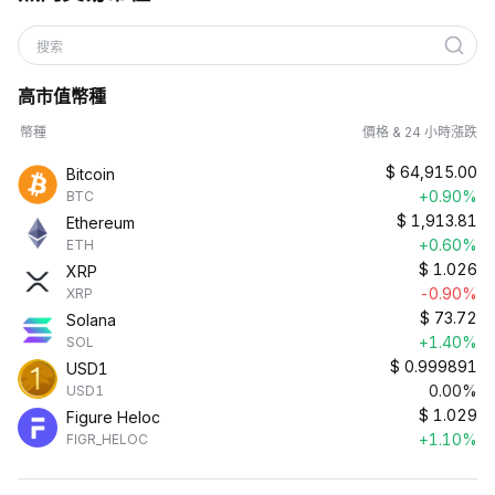
搜索
高市值幣種
幣種
價格 & 24 小時漲跌
$
64,915.00
Bitcoin
+0.90%
BTC
$
1,913.81
Ethereum
+0.60%
ETH
$
1.026
XRP
-0.90%
XRP
$
73.72
Solana
+1.40%
SOL
$
0.999891
USD1
0.00%
USD1
$
1.029
Figure Heloc
+1.10%
FIGR_HELOC