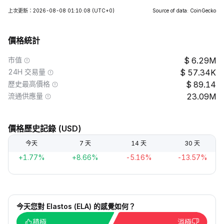
上次更新：2026-08-08 01:10:08
(UTC+0)
Source of data: CoinGecko
價格統計
市值
6.29M
24H 交易量
57.34K
歷史最高價格
89.14
流通供應量
23.09M
價格歷史記錄 (USD)
今天
7 天
14 天
30 天
+1.77%
+8.66%
-5.16%
-13.57%
今天您對 Elastos (ELA) 的感覺如何？
積極
消極