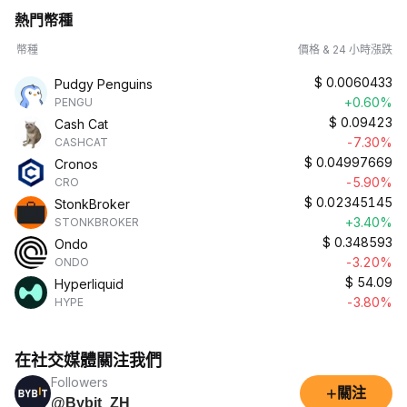
熱門幣種
幣種
價格 & 24 小時漲跌
$
0.0060433
Pudgy Penguins
+0.60%
PENGU
$
0.09423
Cash Cat
-7.30%
CASHCAT
$
0.04997669
Cronos
-5.90%
CRO
$
0.02345145
StonkBroker
+3.40%
STONKBROKER
$
0.348593
Ondo
-3.20%
ONDO
$
54.09
Hyperliquid
-3.80%
HYPE
在社交媒體關注我們
Followers
+
關注
@Bybit_ZH