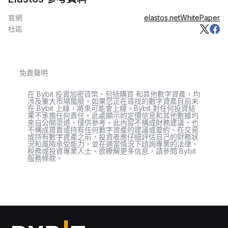
官網
elastos.net
WhitePaper
社區
免責聲明
在 Bybit 投資加密貨幣，包括購買 和其他數字資產，均
涉及重大市場風險。如果您正在尋找的數字資產目前未
在 Bybit 上線，將來可能會上線。Bybit 對任何投資結
果不承擔任何責任。此處顯示的定價信息和其他數據均
來自公開渠道，僅供參考。此內容不構成財務建議，也
不構成買賣或持有任何數字資產的建議或要約。在交易
或持有數字資產之前，投資者應仔細評估自己的財務狀
況和風險承受能力，並在適當情況下諮詢專業的法律、
稅務或投資專業人士。欲瞭解更多信息，請參閱 Bybit
服務條款。