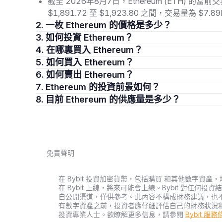
截至 2026年8月7日，Ethereum (ETH) 的當
ETH 有何用途？
$1,891.72 至 $1,923.80 之間，交易量為 $
支援以太坊網路運作
2. 一枚 Ethereum 的價格是多少？
3. 如何投資 Ethereum？
以太幣 (ETH) 是維繫以太坊 (Ethereum) 區塊鏈運
(Gas Fee) ，整個以太坊系統將陷入停擺。無論是執行智能合約 (s
4. 在哪裏買入 Ethereum？
是不可或缺的支付媒介。儘管以太坊 (Ethereum) 上存在 
5. 如何買入 Ethereum？
量變化直接影響市場價格。
6. 如何賣出 Ethereum？
7. Ethereum 的投資前景如何？
礦工獎勵機制
8. 目前 Ethereum 的供應量是多少？
Ethereum 礦工透過工作量證明 (PoW) 機制驗證交易，每完
合併升級，現行機制從工作量證明 (PoW) 為權益證明 (
性的安全屏障。當前流通供給量中約 20% 來自早期礦工獎
支付工具應用
免責聲明
全球超過 15 萬家企業接受 ETH 支付，包含 Shopify 電商平
Amazon 消費。根據 TripleA 2023 年統計，台灣地區已
在 Bybit 投資加密貨幣，包括購買 和其他數字
在 Bybit 上線，將來可能會上線。Bybit 對任
ETH 在投資組合中的戰略地位
自公開渠道，僅供參考。此內容不構成財務建議，也
有數字資產之前，投資者應仔細評估自己的財務狀況
投資專業人士。欲瞭解更多信息，請參閱
Bybit 服
作為加密貨幣的核心資產，以太幣正成為現代投資組合配置的重要