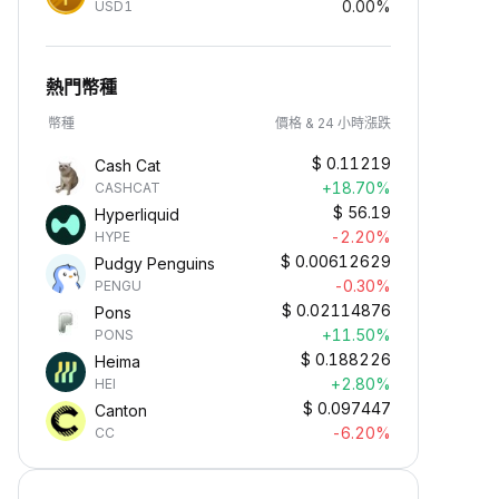
0.00%
USD1
熱門幣種
幣種
價格 & 24 小時漲跌
$
0.11219
Cash Cat
+18.70%
CASHCAT
$
56.19
Hyperliquid
-2.20%
HYPE
$
0.00612629
Pudgy Penguins
-0.30%
PENGU
$
0.02114876
Pons
+11.50%
PONS
$
0.188226
Heima
+2.80%
HEI
$
0.097447
Canton
-6.20%
CC