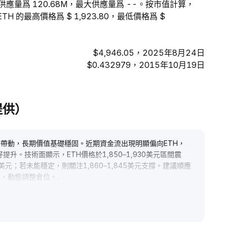
的流通供應量爲 120.68M，最大供應量爲 --。按市值計算，
H 的最高價格爲 $ 1,923.80，最低價格爲 $
$4,946.05，2025年8月24日
$0.432979，2015年10月19日
 提供）
押帶動，長期價值基礎穩固。近期資金流出現明顯偏向ETH，
升。技術面顯示，ETH價格於1,850–1,930美元區間震
美元；若未能穩定，則關注1,860–1,845美元支撐。建議順應
合，動態調整倉位。
.