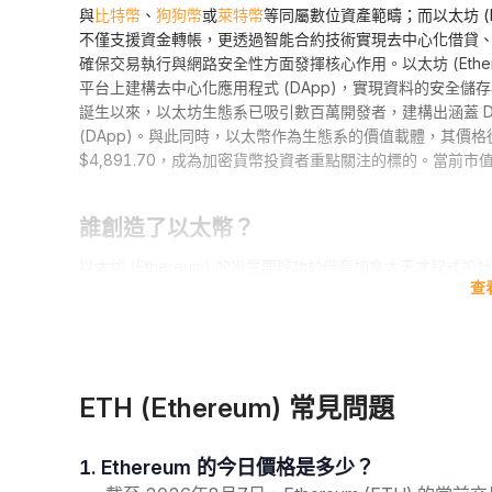
與
比特幣
、
狗狗幣
或
萊特幣
等同屬數位資產範疇；而以太坊 (
不僅支援資金轉帳，更透過智能合約技術實現去中心化借貸、
確保交易執行與網路安全性方面發揮核心作用。以太坊 (Eth
平台上建構去中心化應用程式 (DApp)，實現資料的安全儲
誕生以來，以太坊生態系已吸引數百萬開發者，建構出涵蓋 De
(DApp)。與此同時，以太幣作為生態系的價值載體，其價格從 201
$4,891.70，成為加密貨幣投資者重點關注的標的。當前市值
誰創造了以太幣？
以太坊 (Ethereum) 的誕生要歸功於俄裔加拿大天才程式設計
查
史的創新者，早在 2011 年就共同創辦
《比特幣雜誌》
，透
中，布特林意識到區塊鏈技術不應侷限於支付功能，遂
於 2
布特林的願景獲得開發者社群的強烈共鳴。在獲得
Thiel F
30 日正式啟動以太坊主網。該平台透過引入圖靈完備的以太
技術開闢全新應用維度。如今，以太坊 (Ethereum) 
ETH (Ethereum) 常見問題
1.2 億枚,持續引領 Web3.0 的技術革新。以太幣於 2015 年 
$2.77 的單價成交。以太幣的價格在 2021 年 11 月 16 日創下
1. Ethereum 的今日價格是多少？