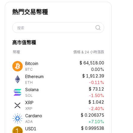
熱門交易幣種
搜索
高市值幣種
幣種
價格 & 24 小時漲跌
$
64,518.00
Bitcoin
0.00%
BTC
$
1,912.39
Ethereum
-0.11%
ETH
$
73.12
Solana
-1.50%
SOL
$
1.042
XRP
-2.40%
XRP
$
0.206375
Cardano
+7.10%
ADA
$
0.999538
USD1