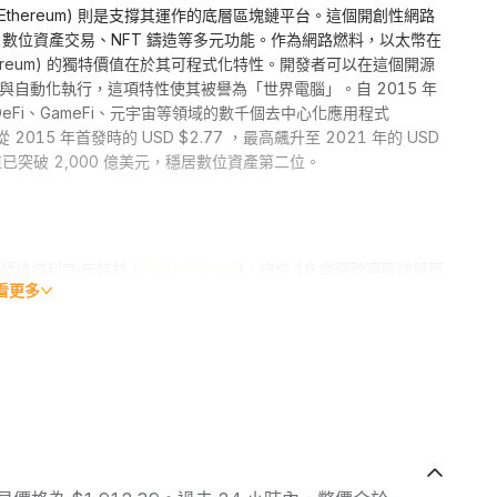
Ethereum) 則是支撐其運作的底層區塊鏈平台。這個開創性網路
數位資產交易、NFT 鑄造等多元功能。作為網路燃料，以太幣在
ereum) 的獨特價值在於其可程式化特性。開發者可以在這個開源
存與自動化執行，這項特性使其被譽為「世界電腦」。自 2015 年
Fi、GameFi、元宇宙等領域的數千個去中心化應用程式
5 年首發時的 USD $2.77 ，最高飆升至 2021 年的 USD
已突破 2,000 億美元，穩居數位資產第二位。
師維塔利克·布特林 (
Vitalik Buterin
)。這位 19 歲便改寫區塊鏈歷
看更多
過撰寫深度文章傳播加密貨幣理念。在深入研究比特幣系統的過程
014 年發佈以太坊白皮書
，首度提出「可程式化區塊鏈」的構想。
ellowship 獎學金 10 萬美元
資助後，他帶領團隊於 2015 年 7 月
坊虛擬機 (EVM)，革命性地實現智能合約的自動執行，為區塊鏈
已發展成為市值僅次於比特幣的第二大加密貨幣體系，其流通供給量突破
7 月 30 日正式上線。ETH 的首筆交易在 2015 年 8 月 7 日以
 $4,891.70 的
歷史新高
。