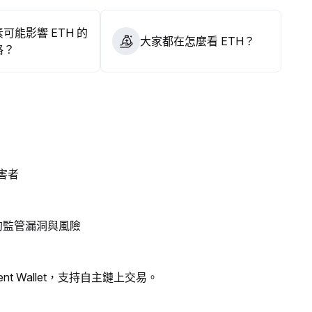
可能影響 ETH 的
大家都在怎麼看 ETH？
格？
害者
的監管漏洞與風險
ent Wallet，支持自主鏈上交易。