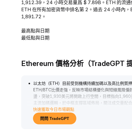
1,912.39，24 小時交易量爲 $ 7.89B。ETH 
ETH 在所有加密貨幣中排名第 2。過去 24 小時內，ET
1,891.72。
最高點與日期
最低點與日期
Ethereum 價格分析（TradeGPT
以太坊（ETH）目前受到機構持續加碼以及高比例質
ETH/BTC比價走強，反映市場結構優化與短線風險偏好提
盪，突破1,930美元將開啟上行空間，目標指向1,960
主流加碼邏輯，於中樞支撐區域佈局，關注成交量配
快速獲取今日市場觀點
問問 TradeGPT