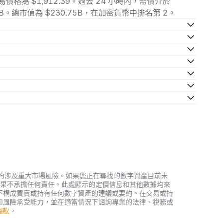
前交易價格為 $1,912.39。過去 24 小時內，幣價介於
7.89B。總市值為 $230.75B，在加密貨幣中排名第 2。
轉的關鍵代幣，可視為網路的「數位燃料」。若無 ETH 支付交易手續費
mart contract) 或使用去中心化應用程式 (DApp) ，ETH 都
BAT、BNT 等多種代幣，ETH 始終是生態系的核心流通資產,其供應
成一個區塊的驗證即可獲得 2-3 ETH 獎勵。2022 年 9 月已完成
PoS)。此過程不僅是交易紀錄的分散式儲存，更是維護網路去中心化特
勵。
台、線上旅遊服務商 Travala ，甚至可透過 BitPay 支付卡在
有 436 家企業支援加密貨幣的支付，其中 89% 接受 ETH 交易。
資產，均涉及重大市場風險。如果您正在尋找的數字資產目前未
何投資結果不承擔任何責任。此處顯示的定價信息和其他數據均來
不構成買賣或持有任何數字資產的建議或要約。在交易或持
和風險承受能力，並在適當情況下諮詢專業的法律、稅務或
務條款
。
選項。根據彭博社 2023 年研究報告，將 ETH 納入傳統股