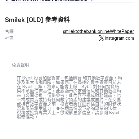
Smilek [OLD] 參考資料
官網
smilektothebank.online
WhitePaper
社區
instagram.com
免責聲明
在 Bybit 投資加密貨幣，包括購買 和其他數字資產，均
涉及重大市場風險。如果您正在尋找的數字資產目前未
在 Bybit 上線，將來可能會上線。Bybit 對任何投資結
果不承擔任何責任。此處顯示的定價信息和其他數據均
來自公開渠道，僅供參考。此內容不構成財務建議，也
不構成買賣或持有任何數字資產的建議或要約。在交易
或持有數字資產之前，投資者應仔細評估自己的財務狀
況和風險承受能力，並在適當情況下諮詢專業的法律、
稅務或投資專業人士。欲瞭解更多信息，請參閱 Bybit
服務條款。