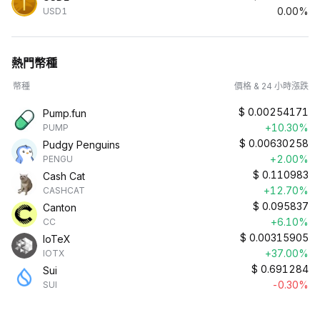
0.00%
USD1
熱門幣種
幣種
價格 & 24 小時漲跌
$
0.00254171
Pump.fun
+10.30%
PUMP
$
0.00630258
Pudgy Penguins
+2.00%
PENGU
$
0.110983
Cash Cat
+12.70%
CASHCAT
$
0.095837
Canton
+6.10%
CC
$
0.00315905
IoTeX
+37.00%
IOTX
$
0.691284
Sui
-0.30%
SUI