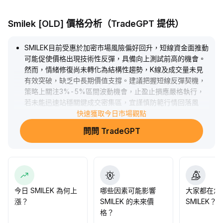
Smilek [OLD] 價格分析（TradeGPT 提供）
SMILEK目前受惠於加密市場風險偏好回升，短線資金面推動
可能促使價格出現技術性反彈，具備向上測試前高的機會。
然而，情緒修復尚未轉化為結構性趨勢，K線及成交量未見
有效突破，缺乏中長期價值支撐。建議把握短線反彈契機，
策略上關注3%-5%區間波動機會，止盈止損應嚴格執行，
若未能迅速站穩關鍵成交密集區，宜謹慎防範行情回落風
險。
.
快速獲取今日市場觀點
問問 TradeGPT
今日 SMILEK 為何上
哪些因素可能影響
大家都在怎
漲？
SMILEK 的未來價
SMILEK？
格？